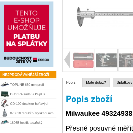
NEJPRODÁVANĚJŠÍ ZBOŽÍ
Popis
Máte dotaz?
Splátkový
TOPLINE 630 mm profi
řezačka Kaufmann
D-19174 sada SDS-plus
Popis zboží
sekáče a vrtáky Makita
CD-100 detektor hořlavých
Milwaukee 49324938
plynů Ridgid 36163
070618 redukční tryska 9 mm
Steinel
1806B hoblík tesařský
Přesné posuvné měřít
velkoplošný 170 mm Makita