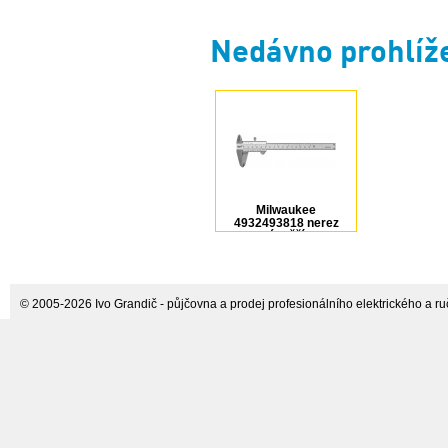
Nedávno prohlíž
Milwaukee
4932493818 nerez
posuvné měřítko 150
mm
© 2005-2026 Ivo Grandič - půjčovna a prodej profesionálního elektrického a ručn