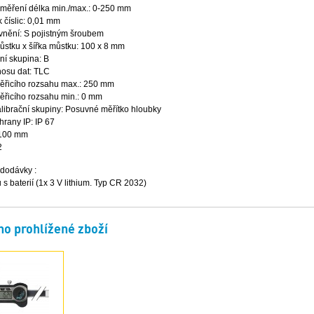
měření délka min./max.: 0-250 mm
k číslic: 0,01 mm
vnění: S pojistným šroubem
ůstku x šířka můstku: 100 x 8 mm
ní skupina: B
nosu dat: TLC
ěřicího rozsahu max.: 250 mm
ěřicího rozsahu min.: 0 mm
librační skupiny: Posuvné měřítko hloubky
hrany IP: IP 67
 100 mm
2
dodávky :
u s baterií (1x 3 V lithium. Typ CR 2032)
o prohlížené zboží