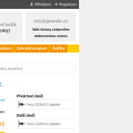
Přihlášení
Registrace
info@grandic.cz
ní košík
Vaše dotazy zodpovíme
ázdný)
elektronickou cestou
atizace
Zahradní program
Žebříky
áhy, detektory
C
Předchozí zboží
esa
Tesa 31284121 digitální
den
hloubkoměr 200 mm 0.01 mm
Další zboží
TWIN-C
Kč
Tesa 31284131 digitální
hloubkoměr 300 mm 0.01 mm