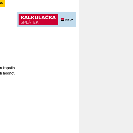
TWIN-C
a kapalin
h hodnot.