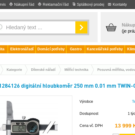
rvis
Nákupní řád
Reklamační řád
Splátkový prodej
Kontakty
Nákup
(je pr
ita
Elektronářadí
Domácí potřeby
Gastro
Kancelářské potřeby
Klim
Kategorie
Dílenské nářadí
Měřící technika
Posuvná měřítka, vodov
1284126 digitální hloubkoměr 250 mm 0.01 mm TWIN-
Výrobce
T
Dostupnost
1 tý
13 999 
Cena vč. DPH