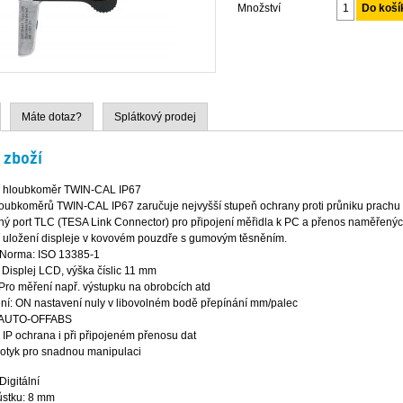
Množství
Máte dotaz?
Splátkový prodej
 zboží
ní hloubkoměr TWIN-CAL IP67
oubkoměrů TWIN-CAL IP67 zaručuje nejvyšší stupeň ochrany proti průniku prachu 
ný port TLC (TESA Link Connector) pro připojení měřidla k PC a přenos naměřenýc
í uložení displeje v kovovém pouzdře s gumovým těsněním.
Norma: ISO 13385-1
Displej LCD, výška číslic 11 mm
 Pro měření např. výstupku na obrobcích atd
ní: ON nastavení nuly v libovolném bodě přepínání mm/palec
 AUTO-OFFABS
 IP ochrana i při připojeném přenosu dat
otyk pro snadnou manipulaci
Digitální
ůstku: 8 mm