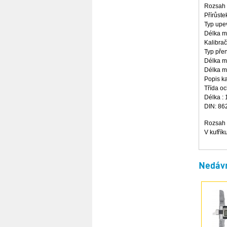
Rozsah 
Přírůste
Typ upe
Délka m
Kalibrač
Typ pře
Délka m
Délka m
Popis ka
Třída oc
Délka :
DIN: 86
Rozsah 
V kufřík
Nedávn