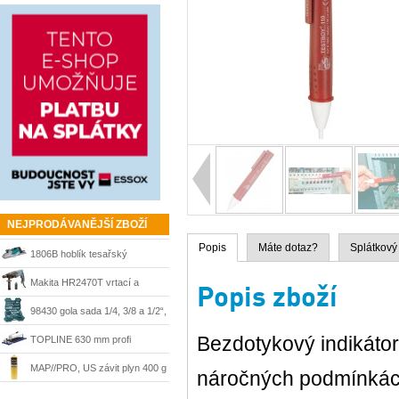
NEJPRODÁVANĚJŠÍ ZBOŽÍ
Popis
Máte dotaz?
Splátkový
1806B hoblík tesařský
velkoplošný 170 mm Makita
Makita HR2470T vrtací a
Popis zboží
sekací kladivo 780 W, SDS-
98430 gola sada 1/4, 3/8 a 1/2“,
Plus
215 dílů + kufr Mannesmann
Bezdotykový indikátor
TOPLINE 630 mm profi
řezačka Kaufmann
MAP//PRO, US závit plyn 400 g
náročných podmínká
Bernzomatic