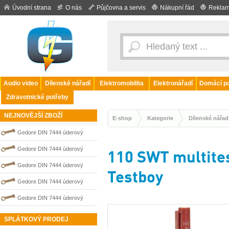
Úvodní strana
O nás
Půjčovna a servis
Nákupní řád
Reklam
Audio video
Dílenské nářadí
Elektromobilita
Elektronářadí
Domácí po
Zdravotnické potřeby
NEJNOVĚJŠÍ ZBOŽÍ
E-shop
Kategorie
Dílenské nářad
Gedore DIN 7444 úderový
nejiskřivý plochý (palcový) klíč
Gedore DIN 7444 úderový
110 SWT multites
0100211S
nejiskřivý plochý (palcový) klíč
Gedore DIN 7444 úderový
Testboy
0100206S
nejiskřivý plochý (palcový) klíč
Gedore DIN 7444 úderový
0100207S
nejiskřivý plochý (palcový) klíč
Gedore DIN 7444 úderový
0100203S
nejiskřivý plochý (palcový) klíč
SPLÁTKOVÝ PRODEJ
0100210S