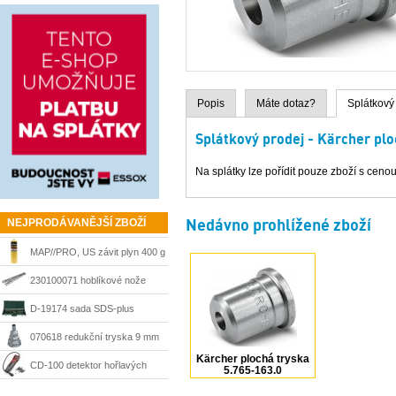
Popis
Máte dotaz?
Splátkový
Splátkový prodej - Kärcher pl
Na splátky lze pořídit pouze zboží s cenou
Nedávno prohlížené zboží
NEJPRODÁVANĚJŠÍ ZBOŽÍ
MAP//PRO, US závit plyn 400 g
Bernzomatic
230100071 hoblíkové nože
HSS 210 mm Matrix
D-19174 sada SDS-plus
sekáče a vrtáky Makita
070618 redukční tryska 9 mm
Kärcher plochá tryska
Steinel
CD-100 detektor hořlavých
5.765-163.0
plynů Ridgid 36163