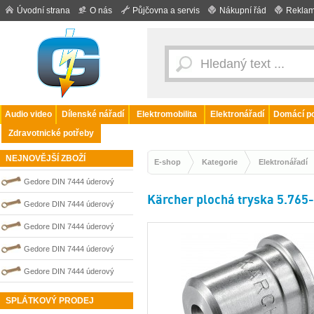
Úvodní strana
O nás
Půjčovna a servis
Nákupní řád
Reklam
Audio video
Dílenské nářadí
Elektromobilita
Elektronářadí
Domácí po
Zdravotnické potřeby
NEJNOVĚJŠÍ ZBOŽÍ
E-shop
Kategorie
Elektronářadí
Gedore DIN 7444 úderový
Kärcher plochá tryska 5.765
nejiskřivý plochý (palcový) klíč
Gedore DIN 7444 úderový
0100202S
nejiskřivý plochý (palcový) klíč
Gedore DIN 7444 úderový
0100205S
nejiskřivý plochý (palcový) klíč
Gedore DIN 7444 úderový
0100206S
nejiskřivý plochý (palcový) klíč
Gedore DIN 7444 úderový
0100203S
nejiskřivý plochý (palcový) klíč
SPLÁTKOVÝ PRODEJ
0100204S