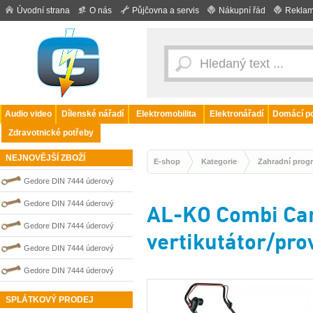
Úvodní strana
O nás
Půjčovna a servis
Nákupní řád
Reklam
Audio video
Dílenské nářadí
Elektromobilita
Elektronářadí
Domácí po
Zdravotnické potřeby
NEJNOVĚJŠÍ ZBOŽÍ
E-shop
Kategorie
Zahradní prog
Gedore DIN 7444 úderový
nejiskřivý plochý (palcový) klíč
Gedore DIN 7444 úderový
AL-KO Combi Car
0100208S
nejiskřivý plochý (palcový) klíč
Gedore DIN 7444 úderový
vertikutátor/pro
0100204S
nejiskřivý plochý (palcový) klíč
Gedore DIN 7444 úderový
0100209S
nejiskřivý plochý (palcový) klíč
Gedore DIN 7444 úderový
0100211S
nejiskřivý plochý (palcový) klíč
SPLÁTKOVÝ PRODEJ
0100206S