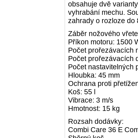
obsahuje dvě varianty
vyhrabání mechu. Souč
zahrady o rozloze do
Záběr nožového vřete
Příkon motoru: 1500 
Počet prořezávacích 
Počet prořezávacích d
Počet nastavitelných 
Hloubka: 45 mm
Ochrana proti přetíž
Koš: 55 l
Vibrace: 3 m/s
Hmotnost: 15 kg
Rozsah dodávky:
Combi Care 36 E Com