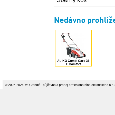
Sběrný koš
Nedávno prohlíž
AL-KO Combi Care 36
E Comfort
vertikutátor/provzdušňovač
+ koš
© 2005-2026 Ivo Grandič - půjčovna a prodej profesionálního elektrického a ručn