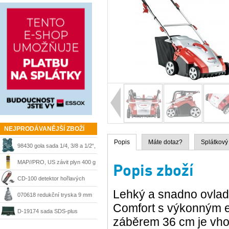
NEJPRODÁVANĚJŠÍ ZBOŽÍ
Popis
Máte dotaz?
Splátkový
98430 gola sada 1/4, 3/8 a 1/2“,
215 dílů + kufr Mannesmann
MAP//PRO, US závit plyn 400 g
Popis zboží
Bernzomatic
CD-100 detektor hořlavých
Lehký a snadno ovla
plynů Ridgid 36163
070618 redukční tryska 9 mm
Comfort s výkonným e
Steinel
D-19174 sada SDS-plus
záběrem 36 cm je vhod
sekáče a vrtáky Makita