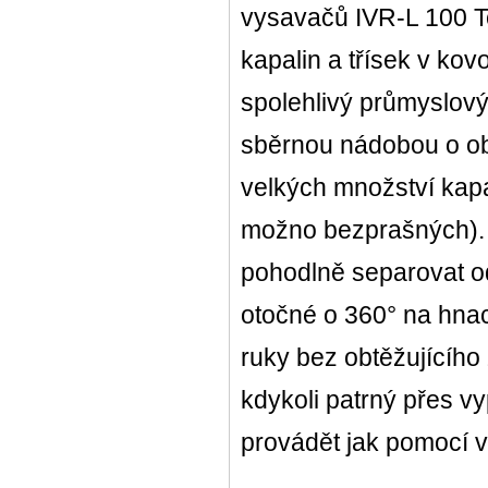
vysavačů IVR-L 100 Tc
kapalin a třísek v ko
spolehlivý průmyslov
sběrnou nádobou o obj
velkých množství kapa
možno bezprašných). P
pohodlně separovat od
otočné o 360° na hnac
ruky bez obtěžujícího 
kdykoli patrný přes v
provádět jak pomocí v