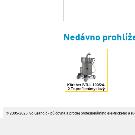
Nedávno prohlíž
Kärcher IVR-L 100/24-
2 Tc profi průmyslový
vysavač 9.987-885.0
© 2005-2026 Ivo Grandič - půjčovna a prodej profesionálního elektrického a ručn