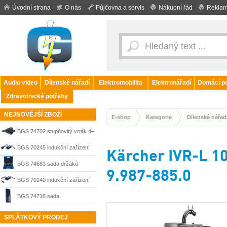
Úvodní strana
O nás
Půjčovna a servis
Nákupní řád
Reklam
Audio video
Dílenské nářadí
Elektromobilita
Elektronářadí
Domácí po
Zdravotnické potřeby
NEJNOVĚJŠÍ ZBOŽÍ
E-shop
Kategorie
Dílenské nářad
BGS 74702 stupňovitý vrták 4–
52 mm TiAlN
BGS 70245 indukční zařízení
Kärcher IVR-L 10
na vytažení promáčklin 1200 W
BGS 74683 sada držáků
9.987-885.0
pro železné i neželezné kovy
závitnic se čtyřhranem 3/8“ |
BGS 70240 indukční zařízení
1/2“, 4-dílná
na vytažení promáčklin 400 W
BGS 74718 sada
oboustranných přepínacích
SPLÁTKOVÝ PRODEJ
ráčnových očkových klíčů 4 v