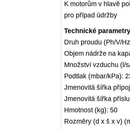
K motorům v hlavě poh
pro případ údržby
Technické parametry
Druh proudu (Ph/V/Hz):
Objem nádrže na kapa
Množství vzduchu (l/s
Podtlak (mbar/kPa): 2
Jmenovitá šířka přípo
Jmenovitá šířka příslu
Hmotnost (kg): 50
Rozměry (d x š x v) (