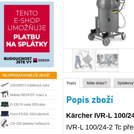
1, 3-dílná
NEJPRODÁVANĚJŠÍ ZBOŽÍ
Popis
Máte dotaz?
Splátkový
230100071 hoblíkové nože
HSS 210 mm Matrix
Makita HR2470T vrtací a
Popis zboží
sekací kladivo 780 W, SDS-
D-19174 sada SDS-plus
Plus
sekáče a vrtáky Makita
Kärcher IVR-L 100/2
Ferm FGSG-3114 plynová
pájka SGM1006
CD-100 detektor hořlavých
IVR-L 100/24-2 Tc pře
plynů Ridgid 36163