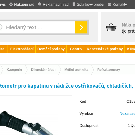
rvis
Nákupní řád
Reklamační řád
Splátkový prodej
Kontakty
Nákup
(je pr
ita
Elektronářadí
Domácí potřeby
Gastro
Kancelářské potřeby
Klim
Kategorie
Dílenské nářadí
Měřící technika
Refraktometry
tometr pro kapalinu v nádržce ostřikovačů, chladičích, 
Kód
C15
Výrobce
Nezařaz
Dostupnost
1 tý