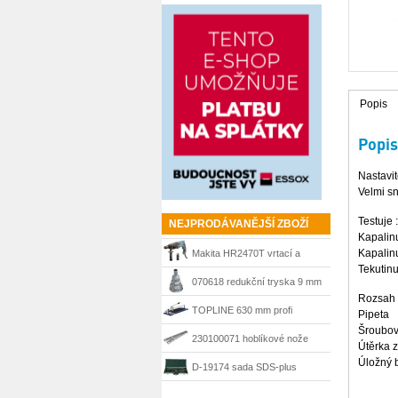
Popis
Popis
Nastavit
Velmi sn
Testuje :
NEJPRODÁVANĚJŠÍ ZBOŽÍ
Kapalin
Kapalinu
Makita HR2470T vrtací a
Tekutinu
sekací kladivo 780 W, SDS-
070618 redukční tryska 9 mm
Rozsah 
Plus
Steinel
TOPLINE 630 mm profi
Pipeta
Šroubo
řezačka Kaufmann
230100071 hoblíkové nože
Útěrka 
Úložný 
HSS 210 mm Matrix
D-19174 sada SDS-plus
sekáče a vrtáky Makita