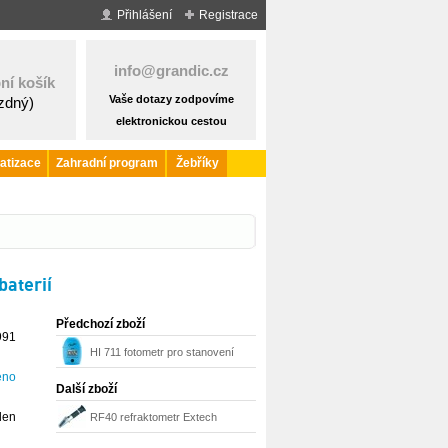
Přihlášení
Registrace
info@grandic.cz
ní košík
Vaše dotazy zodpovíme
ázdný)
elektronickou cestou
atizace
Zahradní program
Žebříky
baterií
Předchozí zboží
991
HI 711 fotometr pro stanovení
eno
celkového chlóru Hanna
Další zboží
Instruments
den
RF40 refraktometr Extech