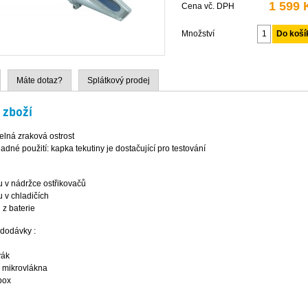
1 599 
Cena vč. DPH
Množství
Máte dotaz?
Splátkový prodej
 zboží
elná zraková ostrost
adné použití: kapka tekutiny je dostačující pro testování
u v nádržce ostřikovačů
 v chladičích
 z baterie
dodávky :
vák
z mikrovlákna
box