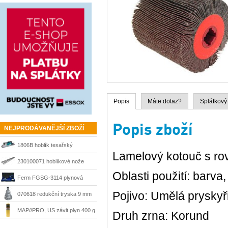
Popis
Máte dotaz?
Splátkový
Popis zboží
NEJPRODÁVANĚJŠÍ ZBOŽÍ
1806B hoblík tesařský
Lamelový kotouč s ro
velkoplošný 170 mm Makita
230100071 hoblíkové nože
Oblasti použití: barva
HSS 210 mm Matrix
Ferm FGSG-3114 plynová
Pojivo: Umělá pryskyř
pájka SGM1006
070618 redukční tryska 9 mm
Steinel
MAP//PRO, US závit plyn 400 g
Druh zrna: Korund
Bernzomatic