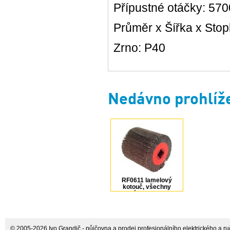
Přípustné otáčky: 570
Průměr x Šířka x Sto
Zrno: P40
Nedávno prohlíž
RF0611 lamelový
kotouč, všechny
materiály, 100x100x19
mm, P40 Bibielle
© 2005-2026 Ivo Grandič - půjčovna a prodej profesionálního elektrického a ručn