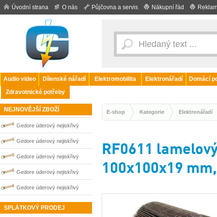
Úvodní strana
O nás
Půjčovna a servis
Nákupní řád
Reklam
Audio video
Dílenské nářadí
Elektromobilita
Elektronářadí
Domácí po
Zdravotnické potřeby
NEJNOVĚJŠÍ ZBOŽÍ
E-shop
Kategorie
Elektronářadí
Gedore úderový nejiskřivý
plochý klíč vyhnutý 95 mm
Gedore úderový nejiskřivý
RF0611 lamelový 
0100265S
plochý klíč vyhnutý 100 mm
Gedore úderový nejiskřivý
100x100x19 mm, 
0100266S
plochý klíč vyhnutý 90 mm
Gedore úderový nejiskřivý
0100264S
plochý klíč vyhnutý 70 mm
Gedore úderový nejiskřivý
0100260S
plochý klíč vyhnutý 75 mm
SPLÁTKOVÝ PRODEJ
0100261S