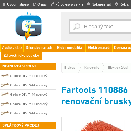
Úvodní strana
O nás
Půjčovna a servis
Nákupní řád
Reklam
Audio video
Dílenské nářadí
Elektromobilita
Elektronářadí
Domácí po
Zdravotnické potřeby
NEJNOVĚJŠÍ ZBOŽÍ
E-shop
Kategorie
Elektronářadí
Gedore DIN 7444 úderový
nejiskřivý plochý (palcový) klíč
Gedore DIN 7444 úderový
Fartools 110886
0100210S
nejiskřivý plochý (palcový) klíč
Gedore DIN 7444 úderový
renovační brusky
0100203S
nejiskřivý plochý (palcový) klíč
Gedore DIN 7444 úderový
0100202S
nejiskřivý plochý (palcový) klíč
Gedore DIN 7444 úderový
0100211S
nejiskřivý plochý (palcový) klíč
SPLÁTKOVÝ PRODEJ
0100209S