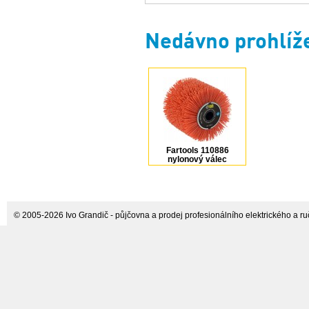
Plus
Nedávno prohlíž
Fartools 110886
nylonový válec
120x100 mm pro
renovační brusky,
drsnost 80
© 2005-2026 Ivo Grandič - půjčovna a prodej profesionálního elektrického a ručn