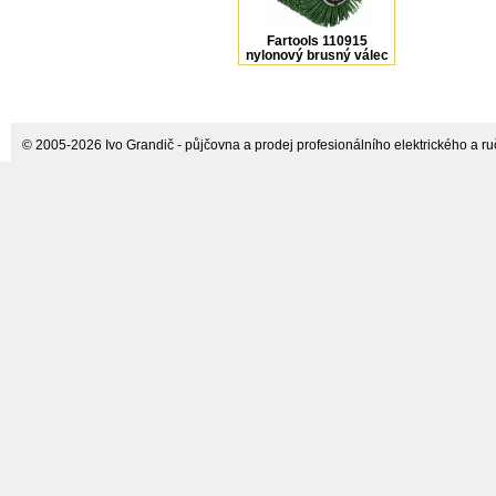
Fartools 110915
nylonový brusný válec
120 x 100 mm, drsnost
36
© 2005-2026 Ivo Grandič - půjčovna a prodej profesionálního elektrického a ručn