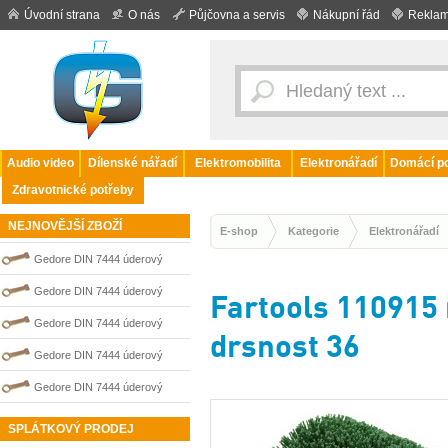
Úvodní strana
O nás
Půjčovna a servis
Nákupní řád
Reklam
Audio video
Dílenské nářadí
Elektromobilita
Elektronářadí
Domácí po
Zdravotnické potřeby
NEJNOVĚJŠÍ ZBOŽÍ
E-shop
Kategorie
Elektronářadí
Gedore DIN 7444 úderový
nejiskřivý plochý (palcový) klíč
Gedore DIN 7444 úderový
Fartools 110915 
0100211S
nejiskřivý plochý (palcový) klíč
Gedore DIN 7444 úderový
drsnost 36
0100205S
nejiskřivý plochý (palcový) klíč
Gedore DIN 7444 úderový
0100202S
nejiskřivý plochý (palcový) klíč
Gedore DIN 7444 úderový
0100204S
nejiskřivý plochý (palcový) klíč
SPLÁTKOVÝ PRODEJ
0100206S