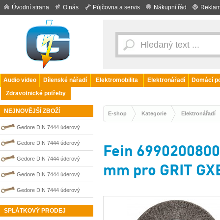
Úvodní strana
O nás
Půjčovna a servis
Nákupní řád
Reklam
Audio video
Dílenské nářadí
Elektromobilita
Elektronářadí
Domácí po
Zdravotnické potřeby
NEJNOVĚJŠÍ ZBOŽÍ
E-shop
Kategorie
Elektronářadí
Gedore DIN 7444 úderový
nejiskřivý plochý (palcový) klíč
Gedore DIN 7444 úderový
Fein 69902008000
0100216S
nejiskřivý plochý (palcový) klíč
Gedore DIN 7444 úderový
mm pro GRIT GXE
0100214S
nejiskřivý plochý (palcový) klíč
Gedore DIN 7444 úderový
0100006S
nejiskřivý plochý (palcový) klíč
Gedore DIN 7444 úderový
0100009S
nejiskřivý plochý (palcový) klíč
SPLÁTKOVÝ PRODEJ
0100008S