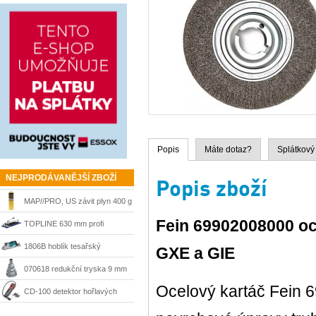
Popis
Máte dotaz?
Splátkový
NEJPRODÁVANĚJŠÍ ZBOŽÍ
Popis zboží
MAP//PRO, US závit plyn 400 g
Fein
69902008000
oc
Bernzomatic
TOPLINE 630 mm profi
řezačka Kaufmann
1806B hoblík tesařský
GXE a GIE
velkoplošný 170 mm Makita
070618 redukční tryska 9 mm
Ocelový kartáč Fein 6
Steinel
CD-100 detektor hořlavých
plynů Ridgid 36163