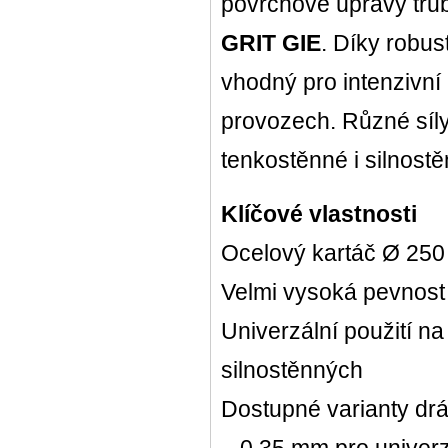
povrchové úpravy trube
GRIT GIE
. Díky robus
vhodný pro intenzivn
provozech. Různé síly
tenkostěnné i silnostě
Klíčové vlastnosti
Ocelový kartáč Ø 25
Velmi vysoká pevnost
Univerzální použití na
silnostěnných
Dostupné varianty drá