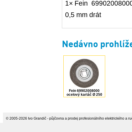
1× Fein 69902008000
0,5 mm drát
Nedávno prohlíž
Fein 69902008000
ocelový kartáč Ø 250
× 60 mm × 0,5 mm pro
GRIT GXE a GIE
© 2005-2026 Ivo Grandič - půjčovna a prodej profesionálního elektrického a ručn