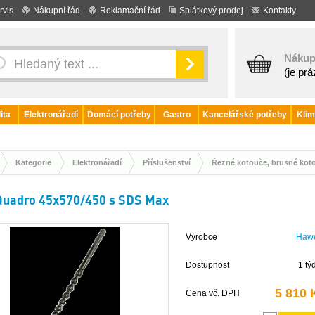
rvis
Nákupní řád
Reklamační řád
Splátkový prodej
Kontakty
Nákup
(je pr
ita
Elektronářadí
Domácí potřeby
Gastro
Kancelářské potřeby
Klim
Kategorie
Elektronářadí
Příslušenství
Řezné kotouče, brusné kot
Quadro 45x570/450 s SDS Max
Výrobce
Haw
Dostupnost
1 tý
5 810 
Cena vč. DPH