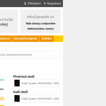
Přihlášení
Registrace
info@grandic.cz
ní košík
Vaše dotazy zodpovíme
ázdný)
elektronickou cestou
atizace
Zahradní program
Žebříky
ouče, diamantové kotouče
Předchozí zboží
era
Vrták Quadro 40x570/450 s SDS
den
Max
Další zboží
Kč
Vrták Quadro 52x570/450 s SDS
Max