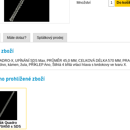
Množství
Máte dotaz?
Splátkový prodej
 zboží
ADRO-X, UPÍNÁNÍ SDS Max, PRŮMĚR 45,0 MM, CELKOVÁ DÉLKA 570 MM, PRA
divo, kámen, žula, PŘÍKLEP Ano, Štíhlá 4 břitá vrtací hlava s tvrdokovy ve tvaru X.
o prohlížené zboží
ták Quadro
70/450 s SDS