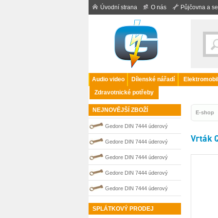
Úvodní strana
O nás
Půjčovna a se
Audio video
Dílenské nářadí
Elektromobil
Zdravotnické potřeby
NEJNOVĚJŠÍ ZBOŽÍ
E-shop
Gedore DIN 7444 úderový
Vrták 
nejiskřivý plochý (palcový) klíč
Gedore DIN 7444 úderový
0100205S
nejiskřivý plochý (palcový) klíč
Gedore DIN 7444 úderový
0100204S
nejiskřivý plochý (palcový) klíč
Gedore DIN 7444 úderový
0100210S
nejiskřivý plochý (palcový) klíč
Gedore DIN 7444 úderový
0100206S
nejiskřivý plochý (palcový) klíč
SPLÁTKOVÝ PRODEJ
0100208S