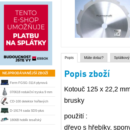
Popis
Máte dotaz?
Splátkový
Popis zboží
NEJPRODÁVANĚJŠÍ ZBOŽÍ
Ferm FGSG-3114 plynová
Kotouč 125 x 22,2 mm,
pájka SGM1006
070618 redukční tryska 9 mm
brusky
Steinel
CD-100 detektor hořlavých
plynů Ridgid 36163
D-19174 sada SDS-plus
použití :
sekáče a vrtáky Makita
1806B hoblík tesařský
dřevo s hřebíky, spon
velkoplošný 170 mm Makita