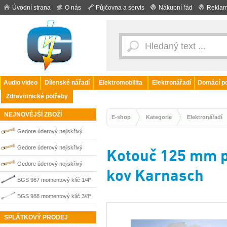
Úvodní strana
O nás
Půjčovna a servis
Nákupní řád
Reklam
Audio video
Dílenské nářadí
Elektromobilita
Elektronářadí
Domácí po
Zdravotnické potřeby
NEJNOVĚJŠÍ ZBOŽÍ
E-shop
Kategorie
Elektronářadí
Gedore úderový nejiskřivý
plochý klíč vyhnutý 60 mm
Gedore úderový nejiskřivý
Kotouč 125 mm pr
0100258S
plochý klíč vyhnutý 41 mm
Gedore úderový nejiskřivý
kov Karnasch
0100254S
plochý klíč vyhnutý 65 mm
BGS 987 momentový klíč 1/4“
0100259S
2–24 Nm
BGS 988 momentový klíč 3/8“
19–110 Nm
SPLÁTKOVÝ PRODEJ