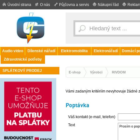
Úvodní strana
O nás
Půjčovna a servis
Nákupní řád
Reklam
Audio video
Dílenské nářadí
Elektromobilita
Elektronářadí
Domácí po
Zdravotnické potřeby
SPLÁTKOVÝ PRODEJ
E-shop
Výrobci
RIVDOM
Vámi zadaným kritériím nevyhovuje žádné z
Poptávka
Váš kontakt (e-mail, telefon)
Text