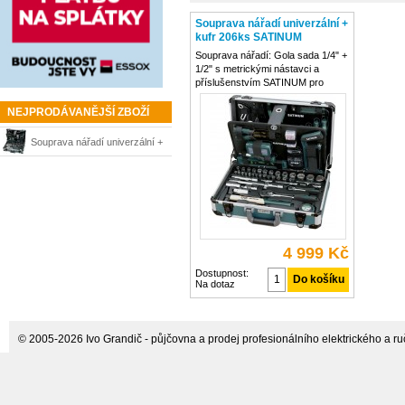
Souprava nářadí univerzální +
kufr 206ks SATINUM
Souprava nářadí: Gola sada 1/4" +
1/2" s metrickými nástavci a
příslušenstvím SATINUM pro
základní údržbářské práce v
domácnosti 206-dílný univerzální
NEJPRODÁVANĚJŠÍ ZBOŽÍ
kufr s nářadím pro domáci kutily
1/4" gola souprava s metrickými
Souprava nářadí univerzální +
kufr 206ks SATINUM
4 999 Kč
Dostupnost:
Na dotaz
© 2005-2026 Ivo Grandič - půjčovna a prodej profesionálního elektrického a ručn