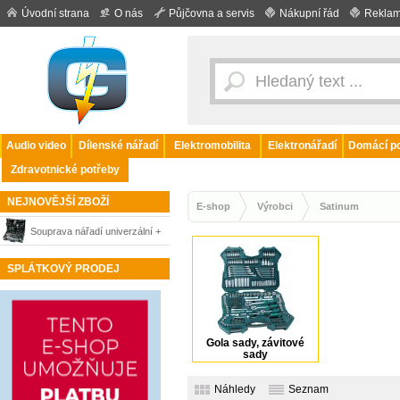
Úvodní strana
O nás
Půjčovna a servis
Nákupní řád
Reklam
Audio video
Dílenské nářadí
Elektromobilita
Elektronářadí
Domácí po
Zdravotnické potřeby
NEJNOVĚJŠÍ ZBOŽÍ
E-shop
Výrobci
Satinum
Souprava nářadí univerzální +
kufr 206ks SATINUM
SPLÁTKOVÝ PRODEJ
Gola sady, závitové
sady
Náhledy
Seznam