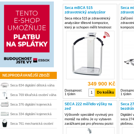
Seca mBCA 515
Seca m
zdravotnický analyzátor
zdravot
tělesné kompozice
tělesné
Seca mbca 515 je zdravotnický
Zařízení
analyzátor tělesné kompozice,
zdravotni
který je schopen měřit hmotnost
kompozic
tuku, hmotnost těla bez tuků,
hmotnost
obsah vody v těle (složená z
těla bez 
extracelulární a intracelulární
(složený 
vody) a hmotnost kosterních
intracelu
svalů. Měření zpracovává
kosterní
NEJPRODÁVANĚJŠÍ ZBOŽÍ
349 900 Kč
Seca 834 digitální dětská váha
Dostupnost:
Dostupno
1 týden
1 týden
Seca 769 lékařská osobní váha
SECA 222 měřidlo výšky na
Seca 2
Seca 376 digitální kojenecká
zeď
bezdrá
váha
Seca 334 digitální kojenecká
Výškoměr speciálně vyvinutý pro
Digitální 
montáž na stěnu Je vy vybaven
seca 274
váha
Seca 761 mechanická osobní
zarážkami pat pro přesnou pozici
plošinou
nohou, což zaručuje přesné
zaručuje 
váha
měření Teleskopická měřící tyč
přesunu n