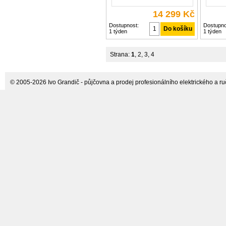
14 299 Kč
Dostupnost:
Dostupno
1 týden
1 týden
Strana:
1
,
2
,
3
,
4
© 2005-2026 Ivo Grandič - půjčovna a prodej profesionálního elektrického a ručn