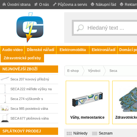
Úvodní strana
O nás
Půjčovna a servis
Nákupní řád
Reklam
Audio video
Dílenské nářadí
Elektromobilita
Elektronářadí
Domácí po
Zdravotnické potřeby
NEJNOVĚJŠÍ ZBOŽÍ
E-shop
Výrobci
Seca
Seca 207 kovový příložný
kojenecký metr
SECA 222 měřidlo výšky na
zeď
Seca 274 výškoměr s
bezdrátovým přenosem dat
Seca 985 postelová váha
Váhy, meteostanice
Zdravotnick
SECA 677 plošinová váha
SPLÁTKOVÝ PRODEJ
Náhledy
Seznam