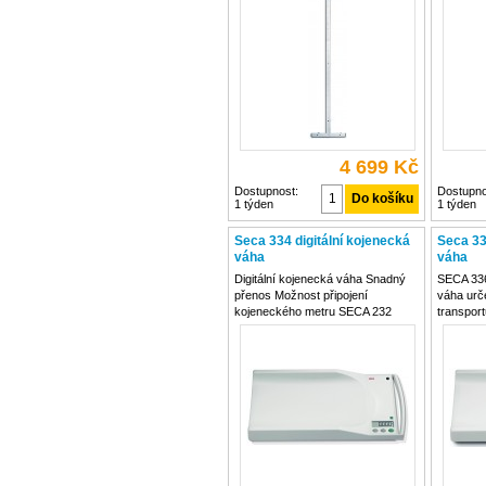
umožnuje čtení údajů ve výšce očí
transpor
i pro vyšší pacienty V případě
zaručena
nepoužívání
Disponuje
4 699 Kč
Dostupnost:
Dostupno
1 týden
1 týden
Seca 334 digitální kojenecká
Seca 33
váha
váha
Digitální kojenecká váha Snadný
SECA 336 
přenos Možnost připojení
váha ur
kojeneckého metru SECA 232
transpor
Rozsah vážení 20kg Citlivost:
bateriem
5g<10kg>10g Funkce TARE,
displejem
HOLD Rozměry: 640 x 105 x 300
integrov
mm Napájení: baterie/220 V
také použ
Hmotnost: 3,5 kg
možno ji