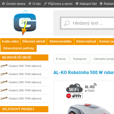
Úvodní strana
O nás
Půjčovna a servis
Nákupní řád
Reklam
Audio video
Dílenské nářadí
Elektromobilita
Elektronářadí
Domácí po
Zdravotnické potřeby
NEJNOVĚJŠÍ ZBOŽÍ
E-shop
Kategorie
Zahradní prog
Gedore DIN 7444 úderový
AL-KO Robolinho 500 W robo
nejiskřivý plochý (palcový) klíč
Gedore DIN 7444 úderový
0100211S
nejiskřivý plochý (palcový) klíč
Gedore DIN 7444 úderový
0100203S
nejiskřivý plochý (palcový) klíč
Gedore DIN 7444 úderový
0100208S
nejiskřivý plochý (palcový) klíč
Gedore DIN 7444 úderový
0100210S
nejiskřivý plochý (palcový) klíč
SPLÁTKOVÝ PRODEJ
0100209S