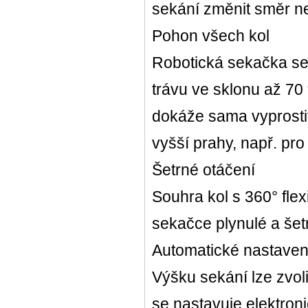
sekání změnit směr ne
Pohon všech kol
Robotická sekačka se
trávu ve sklonu až 7
dokáže sama vyprostit
vyšší prahy, např. pr
Šetrné otáčení
Souhra kol s 360° fle
sekačce plynulé a šetr
Automatické nastaven
Výšku sekání lze zvol
se nastavuje elektroni