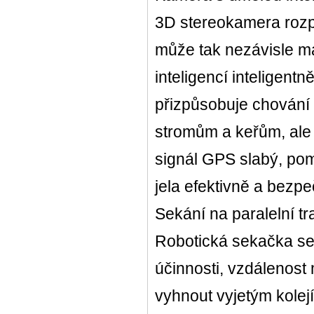
3D stereokamera rozp
může tak nezávisle m
inteligencí inteligent
přizpůsobuje chování p
stromům a keřům, ale 
signál GPS slabý, po
jela efektivně a bezp
Sekání na paralelní tr
Robotická sekačka se
účinnosti, vzdálenost
vyhnout vyjetým kole