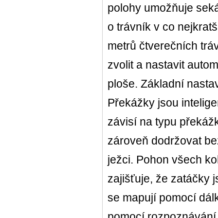
polohy umožňuje sekání
o trávník v co nejkra
metrů čtverečních trá
zvolit a nastavit auto
ploše. Základní nastav
Překážky jsou intelig
závisí na typu překáž
zároveň dodržovat bez
ježci. Pohon všech ko
zajišťuje, že zatáčky 
se mapují pomocí dál
pomocí rozpoznávání 