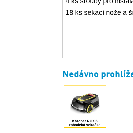
4 ks šrouby pro insta
18 ks sekací nože a 
Nedávno prohlíž
Kärcher RCX 6
robotická sekačka
1.269-760.0