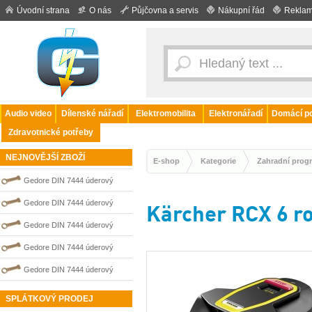
Úvodní strana
O nás
Půjčovna a servis
Nákupní řád
Reklam
Audio video
Dílenské nářadí
Elektromobilita
Elektronářadí
Domácí po
Zdravotnické potřeby
NEJNOVĚJŠÍ ZBOŽÍ
E-shop
Kategorie
Zahradní prog
Gedore DIN 7444 úderový
nejiskřivý plochý (palcový) klíč
Gedore DIN 7444 úderový
Kärcher RCX 6 r
0100202S
nejiskřivý plochý (palcový) klíč
Gedore DIN 7444 úderový
0100204S
nejiskřivý plochý (palcový) klíč
Gedore DIN 7444 úderový
0100211S
nejiskřivý plochý (palcový) klíč
Gedore DIN 7444 úderový
0100210S
nejiskřivý plochý (palcový) klíč
SPLÁTKOVÝ PRODEJ
0100206S