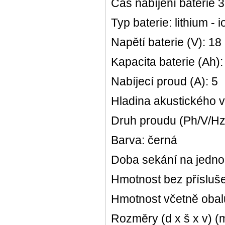
Čas nabíjení baterie 
Typ baterie: lithium - 
Napětí baterie (V): 18
Kapacita baterie (Ah)
Nabíjecí proud (A): 5
Hladina akustického v
Druh proudu (Ph/V/Hz):
Barva: černá
Doba sekání na jedno 
Hmotnost bez přísluše
Hmotnost včetně obal
Rozměry (d x š x v) (