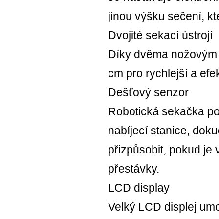
jinou výšku sečení, k
Dvojité sekací ústrojí
Díky dvěma nožovým 
cm pro rychlejší a efe
Dešťový senzor
Robotická sekačka pom
nabíjecí stanice, dok
přizpůsobit, pokud je
přestávky.
LCD display
Velký LCD displej umož