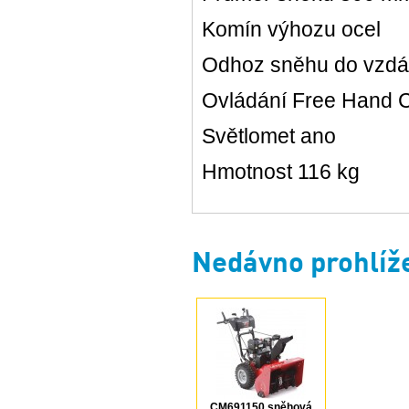
Komín výhozu ocel
Odhoz sněhu do vzdá
Ovládání Free Hand 
Světlomet ano
Hmotnost 116 kg
Nedávno prohlíž
CM691150 sněhová