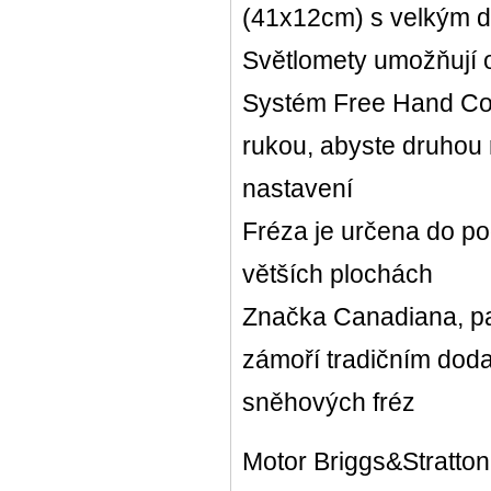
(41x12cm) s velkým 
Světlomety umožňují 
Systém Free Hand Con
rukou, abyste druhou r
nastavení
Fréza je určena do po
větších plochách
Značka Canadiana, pat
zámoří tradičním dod
sněhových fréz
Motor Briggs&Stratto