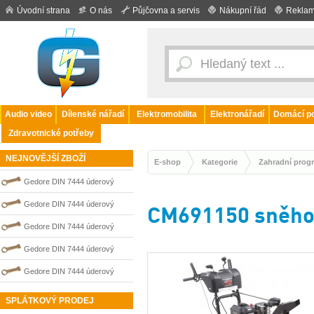
Úvodní strana
O nás
Půjčovna a servis
Nákupní řád
Reklam
Audio video
Dílenské nářadí
Elektromobilita
Elektronářadí
Domácí po
Zdravotnické potřeby
NEJNOVĚJŠÍ ZBOŽÍ
E-shop
Kategorie
Zahradní prog
Gedore DIN 7444 úderový
nejiskřivý plochý (palcový) klíč
Gedore DIN 7444 úderový
CM691150 sněho
0100218S
nejiskřivý plochý (palcový) klíč
Gedore DIN 7444 úderový
0100222S
nejiskřivý plochý (palcový) klíč
Gedore DIN 7444 úderový
0100219S
nejiskřivý plochý (palcový) klíč
Gedore DIN 7444 úderový
0100220S
nejiskřivý plochý (palcový) klíč
SPLÁTKOVÝ PRODEJ
0100217S