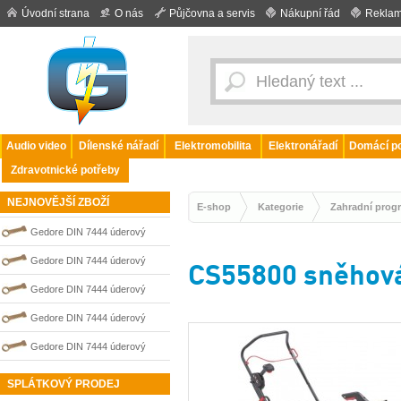
Úvodní strana
O nás
Půjčovna a servis
Nákupní řád
Reklam
Audio video
Dílenské nářadí
Elektromobilita
Elektronářadí
Domácí po
Zdravotnické potřeby
NEJNOVĚJŠÍ ZBOŽÍ
E-shop
Kategorie
Zahradní prog
Gedore DIN 7444 úderový
nejiskřivý plochý (palcový) klíč
Gedore DIN 7444 úderový
CS55800 sněhov
0100208S
nejiskřivý plochý (palcový) klíč
Gedore DIN 7444 úderový
0100210S
nejiskřivý plochý (palcový) klíč
Gedore DIN 7444 úderový
0100202S
nejiskřivý plochý (palcový) klíč
Gedore DIN 7444 úderový
0100203S
nejiskřivý plochý (palcový) klíč
SPLÁTKOVÝ PRODEJ
0100209S