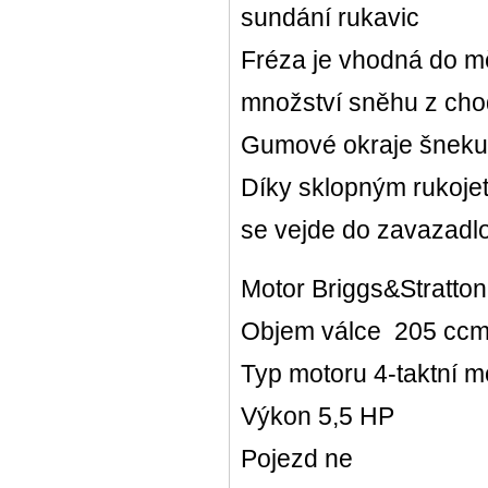
sundání rukavic
Fréza je vhodná do m
množství sněhu z chod
Gumové okraje šneku 
Díky sklopným rukojet
se vejde do zavazadl
Motor Briggs&Stratto
Objem válce 205 cc
Typ motoru 4-taktní 
Výkon 5,5 HP
Pojezd ne