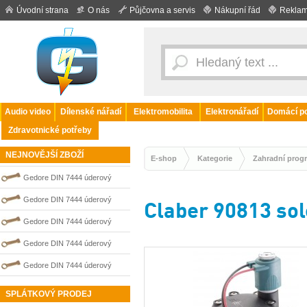
Úvodní strana
O nás
Půjčovna a servis
Nákupní řád
Reklam
Audio video
Dílenské nářadí
Elektromobilita
Elektronářadí
Domácí po
Zdravotnické potřeby
NEJNOVĚJŠÍ ZBOŽÍ
E-shop
Kategorie
Zahradní prog
Gedore DIN 7444 úderový
nejiskřivý plochý (palcový) klíč
Gedore DIN 7444 úderový
Claber 90813 sole
0100209S
nejiskřivý plochý (palcový) klíč
Gedore DIN 7444 úderový
0100210S
nejiskřivý plochý (palcový) klíč
Gedore DIN 7444 úderový
0100208S
nejiskřivý plochý (palcový) klíč
Gedore DIN 7444 úderový
0100203S
nejiskřivý plochý (palcový) klíč
SPLÁTKOVÝ PRODEJ
0100202S