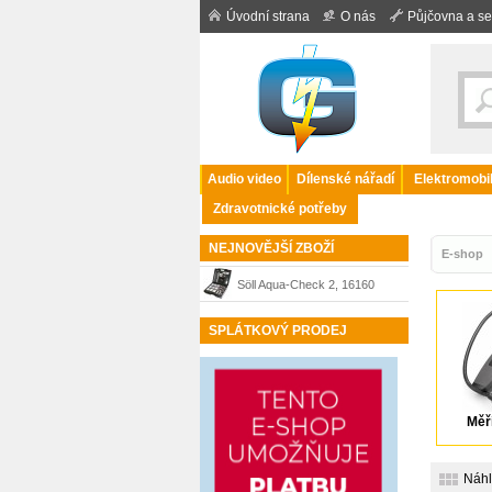
Úvodní strana
O nás
Půjčovna a se
Audio video
Dílenské nářadí
Elektromobil
Zdravotnické potřeby
NEJNOVĚJŠÍ ZBOŽÍ
E-shop
Söll Aqua-Check 2, 16160
měřič koncentrace látek ve
SPLÁTKOVÝ PRODEJ
vodě
Měří
Náh