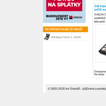
Söll Aqu
měřič ko
vodě
S AQUA-CH
spolehlivě
laboratoři
vodě. Dík
sondě disp
NEJPRODÁVANĚJŠÍ ZBOŽÍ
fotometr 
rozsahem 
Söll Aqua-Check 2, 16160
lépe proká
měřič koncentrace látek ve
vodě
Dostupnos
Na dotaz
© 2005-2026 Ivo Grandič - půjčovna a prodej p