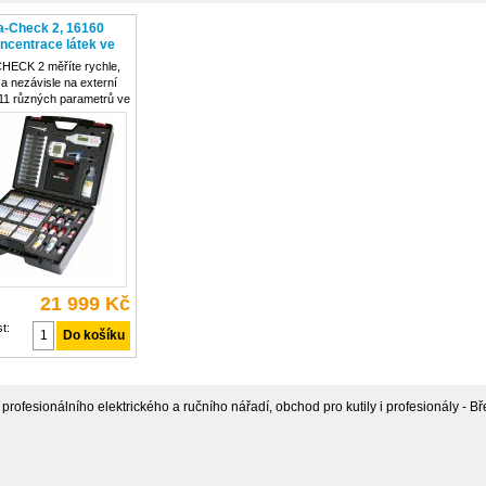
a-Check 2, 16160
ncentrace látek ve
ECK 2 měříte rychle,
 a nezávisle na externí
 11 různých parametrů ve
y vysunovací měřicí
onuje profesionální
obzvláště širokým
měření. To umožňuje
zat i velmi
21 999 Kč
t:
rofesionálního elektrického a ručního nářadí, obchod pro kutily i profesionály - Bře