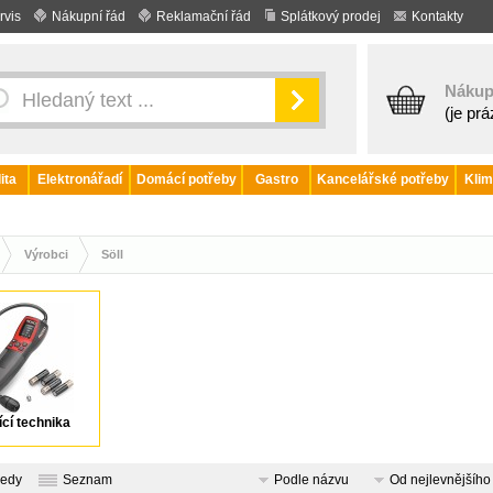
rvis
Nákupní řád
Reklamační řád
Splátkový prodej
Kontakty
Nákup
(je pr
ita
Elektronářadí
Domácí potřeby
Gastro
Kancelářské potřeby
Klim
Výrobci
Söll
cí technika
ledy
Seznam
Podle názvu
Od nejlevnějšího