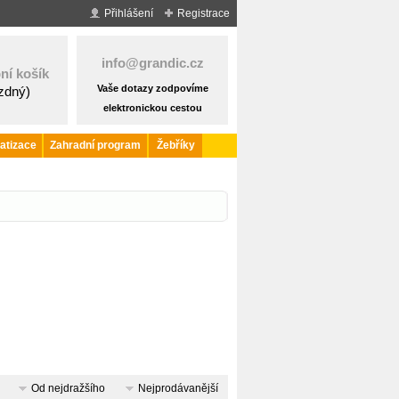
Přihlášení
Registrace
info@grandic.cz
ní košík
Vaše dotazy zodpovíme
ázdný)
elektronickou cestou
atizace
Zahradní program
Žebříky
Od nejdražšího
Nejprodávanější