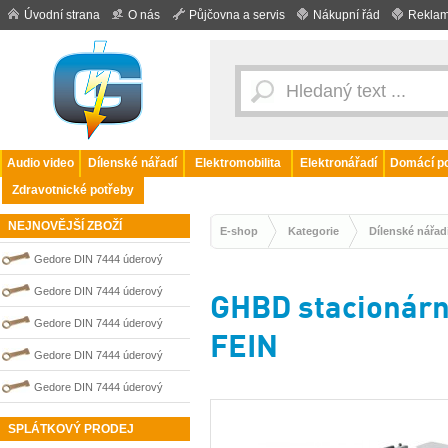
Úvodní strana
O nás
Půjčovna a servis
Nákupní řád
Reklam
Audio video
Dílenské nářadí
Elektromobilita
Elektronářadí
Domácí po
Zdravotnické potřeby
NEJNOVĚJŠÍ ZBOŽÍ
E-shop
Kategorie
Dílenské nářad
Gedore DIN 7444 úderový
nejiskřivý plochý (palcový) klíč
Gedore DIN 7444 úderový
GHBD stacionárn
0100206S
nejiskřivý plochý (palcový) klíč
Gedore DIN 7444 úderový
FEIN
0100208S
nejiskřivý plochý (palcový) klíč
Gedore DIN 7444 úderový
0100205S
nejiskřivý plochý (palcový) klíč
Gedore DIN 7444 úderový
0100211S
nejiskřivý plochý (palcový) klíč
SPLÁTKOVÝ PRODEJ
0100207S