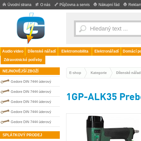
Úvodní strana
O nás
Půjčovna a servis
Nákupní řád
Reklam
Audio video
Dílenské nářadí
Elektromobilita
Elektronářadí
Domácí po
Zdravotnické potřeby
NEJNOVĚJŠÍ ZBOŽÍ
E-shop
Kategorie
Dílenské nářad
Gedore DIN 7444 úderový
nejiskřivý plochý (palcový) klíč
Gedore DIN 7444 úderový
1GP-ALK35 Prebe
0100206S
nejiskřivý plochý (palcový) klíč
Gedore DIN 7444 úderový
0100210S
nejiskřivý plochý (palcový) klíč
Gedore DIN 7444 úderový
0100203S
nejiskřivý plochý (palcový) klíč
Gedore DIN 7444 úderový
0100204S
nejiskřivý plochý (palcový) klíč
SPLÁTKOVÝ PRODEJ
0100208S