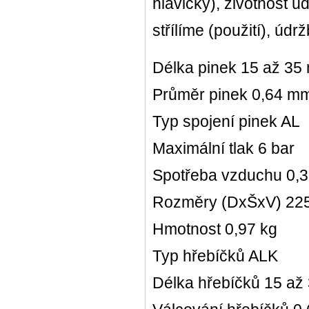
hlavičky), životnost ú
střílíme (použití), údr
Délka pinek 15 až 35
Průměr pinek 0,64 m
Typ spojení pinek AL
Maximální tlak 6 bar
Spotřeba vzduchu 0,36
Rozměry (DxŠxV) 225
Hmotnost 0,97 kg
Typ hřebíčků ALK
Délka hřebíčků 15 až