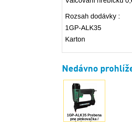
Válcování hřebíčků 0
Rozsah dodávky :
1GP-ALK35
Karton
Nedávno prohlíž
1GP-ALK35 Prebena
pne pinkovačka /
hřebíkovačka