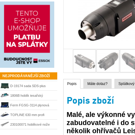
NEJPRODÁVANĚJŠÍ ZBOŽÍ
Popis
Máte dotaz?
Splátkový
D-19174 sada SDS-plus
sekáče a vrtáky Makita
1806B hoblík tesařský
Popis zboží
velkoplošný 170 mm Makita
Ferm FGSG-3114 plynová
Malé, ale výkonné v
pájka SGM1006
TOPLINE 630 mm profi
zabudovatelné i do 
řezačka Kaufmann
230100071 hoblíkové nože
několik ohřívačů Lei
HSS 210 mm Matrix