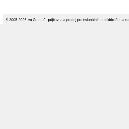
dmychadlo Leister
146.702
© 2005-2026 Ivo Grandič - půjčovna a prodej profesionálního elektrického a ručn