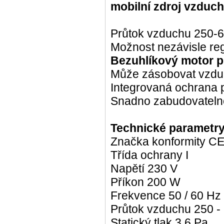
mobilní zdroj vzduch
Průtok vzduchu 250-600
Možnost nezávisle re
Bezuhlíkový motor p
Může zásobovat vzduc
Integrovaná ochrana p
Snadno zabudovatelné
Technické parametry
Značka konformity C
Třída ochrany I
Napětí 230 V
Příkon 200 W
Frekvence 50 / 60 Hz
Průtok vzduchu 250 - 
Statický tlak 3,6 Pa