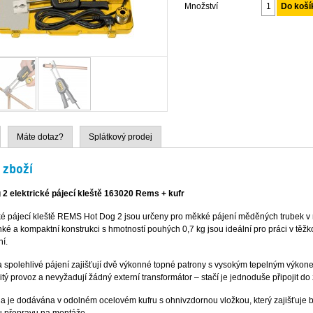
Množství
Máte dotaz?
Splátkový prodej
 zboží
 2 elektrické pájecí kleště 163020 Rems + kufr
cké pájecí kleště REMS Hot Dog 2 jsou určeny pro měkké pájení měděných trubek v 
ké a kompaktní konstrukci s hmotností pouhých 0,7 kg jsou ideální pro práci v těž
í.
 spolehlivé pájení zajišťují dvě výkonné topné patrony s vysokým tepelným výkon
itý provoz a nevyžadují žádný externí transformátor – stačí je jednoduše připojit do
a je dodávána v odolném ocelovém kufru s ohnivzdornou vložkou, který zajišťuje be