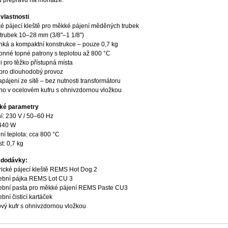
 přepravu na montáže.
 vlastnosti
ké pájecí kleště pro měkké pájení měděných trubek
trubek 10–28 mm (3/8"–1 1/8")
hká a kompaktní konstrukce – pouze 0,7 kg
onné topné patrony s teplotou až 800 °C
 pro těžko přístupná místa
pro dlouhodobý provoz
pájení ze sítě – bez nutnosti transformátoru
o v ocelovém kufru s ohnivzdornou vložkou
ké parametry
í: 230 V / 50–60 Hz
 440 W
í teplota: cca 800 °C
t: 0,7 kg
 dodávky:
rické pájecí kleště REMS Hot Dog 2
ební pájka REMS Lot CU 3
ební pasta pro měkké pájení REMS Paste CU3
bní čisticí kartáček
ový kufr s ohnivzdornou vložkou