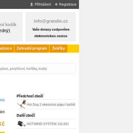
Přihlášení
Registrace
info@grandic.cz
ní košík
Vaše dotazy zodpovíme
ázdný)
elektronickou cestou
atizace
Zahradní program
Žebříky
plast, polyfúzní, hořáky, kukly
Předchozí zboží
ms
Hot Dog 2 elektrické pájecí kleště
den
Rems
Další zboží
Kč
HOTWIND SYSTEM 142.641
horkovzdušné dmychadlo 5400