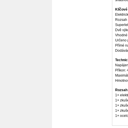
snadnou
Plus
Klíčové
Elektric
Rozsah 
Superle
Dvě výk
Vhodné i
Určeno 
Přímé na
Dodáván
Technic
Napájen
Příkon:
Maximáln
Hmotnos
Rozsah
1× elekt
1× zkuš
1× zkuš
1× zkuše
1× ocel