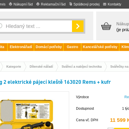
rvis
Nákupní řád
Reklamační řád
Splátkový prodej
Kontakty
Nákup
(je pr
ita
Elektronářadí
Domácí potřeby
Gastro
Kancelářské potřeby
Klim
Kategorie
Dílenské nářadí
Svářecí a nabíjecí technika
Svářečky na 
g 2 elektrické pájecí kleště 163020 Rems + kufr
Výrobce
Re
Dostupnost
1 tý
11 599 
Cena vč. DPH