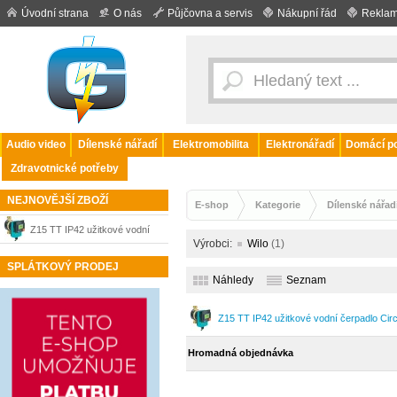
Úvodní strana
O nás
Půjčovna a servis
Nákupní řád
Reklam
Audio video
Dílenské nářadí
Elektromobilita
Elektronářadí
Domácí po
Zdravotnické potřeby
NEJNOVĚJŠÍ ZBOŽÍ
E-shop
Kategorie
Dílenské nářad
Z15 TT IP42 užitkové vodní
Výrobci:
Wilo
(1)
čerpadlo Circostar Wilo
SPLÁTKOVÝ PRODEJ
Náhledy
Seznam
Z15 TT IP42 užitkové vodní čerpadlo Circ
Hromadná objednávka