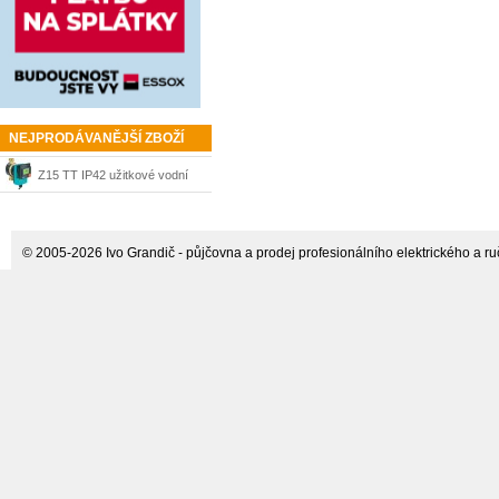
NEJPRODÁVANĚJŠÍ ZBOŽÍ
Z15 TT IP42 užitkové vodní
čerpadlo Circostar Wilo
© 2005-2026 Ivo Grandič - půjčovna a prodej profesionálního elektrického a ručn