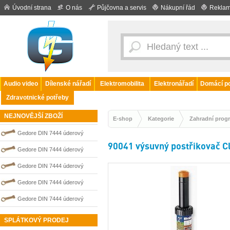
Úvodní strana
O nás
Půjčovna a servis
Nákupní řád
Reklam
Audio video
Dílenské nářadí
Elektromobilita
Elektronářadí
Domácí po
Zdravotnické potřeby
NEJNOVĚJŠÍ ZBOŽÍ
E-shop
Kategorie
Zahradní prog
Gedore DIN 7444 úderový
90041 výsuvný postřikovač C
nejiskřivý plochý (palcový) klíč
Gedore DIN 7444 úderový
0100208S
nejiskřivý plochý (palcový) klíč
Gedore DIN 7444 úderový
0100204S
nejiskřivý plochý (palcový) klíč
Gedore DIN 7444 úderový
0100209S
nejiskřivý plochý (palcový) klíč
Gedore DIN 7444 úderový
0100203S
nejiskřivý plochý (palcový) klíč
SPLÁTKOVÝ PRODEJ
0100211S