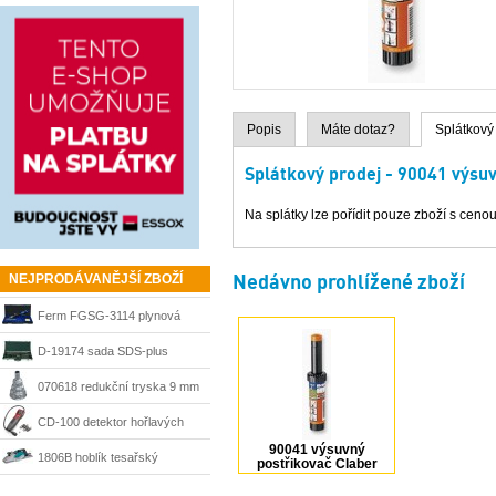
Popis
Máte dotaz?
Splátkový
Splátkový prodej - 90041 výsu
Na splátky lze pořídit pouze zboží s cenou
Nedávno prohlížené zboží
NEJPRODÁVANĚJŠÍ ZBOŽÍ
Ferm FGSG-3114 plynová
pájka SGM1006
D-19174 sada SDS-plus
sekáče a vrtáky Makita
070618 redukční tryska 9 mm
Steinel
CD-100 detektor hořlavých
90041 výsuvný
plynů Ridgid 36163
1806B hoblík tesařský
postřikovač Claber
velkoplošný 170 mm Makita