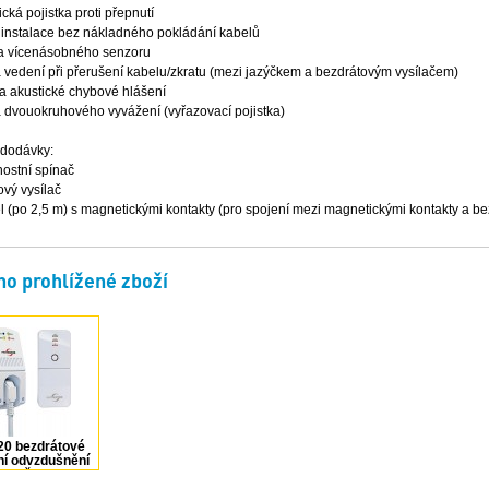
ká pojistka proti přepnutí
instalace bez nákladného pokládání kabelů
a vícenásobného senzoru
 vedení při přerušení kabelu/zkratu (mezi jazýčkem a bezdrátovým vysílačem)
 a akustické chybové hlášení
a dvouokruhového vyvážení (vyřazovací pojistka)
dodávky:
ostní spínač
vý vysílač
l (po 2,5 m) s magnetickými kontakty (pro spojení mezi magnetickými kontakty a b
o prohlížené zboží
20 bezdrátové
ní odvzdušnění
tavbě 2300 W