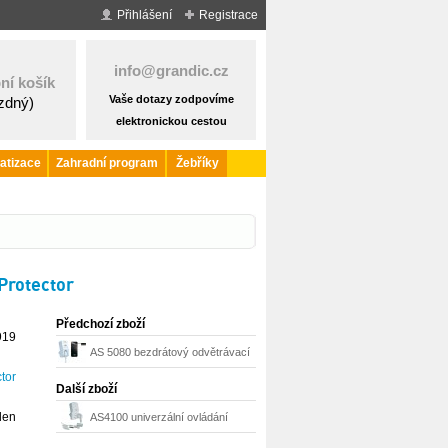
Přihlášení
Registrace
info@grandic.cz
ní košík
Vaše dotazy zodpovíme
ázdný)
elektronickou cestou
atizace
Zahradní program
Žebříky
Protector
Předchozí zboží
919
AS 5080 bezdrátový odvětrávací
tor
systém hnědý Protector
Další zboží
den
AS4100 univerzální ovládání
odvětrávání Protector