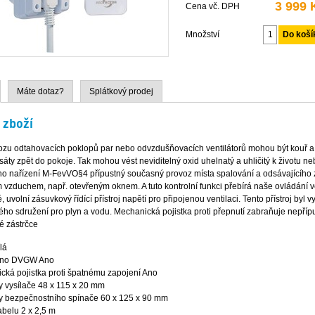
3 999 
Cena vč. DPH
Množství
Máte dotaz?
Splátkový prodej
 zboží
ozu odtahovacích poklopů par nebo odvzdušňovacích ventilátorů mohou být kouř a 
áty zpět do pokoje. Tak mohou vést neviditelný oxid uhelnatý a uhličitý k životu n
ho nařízení M-FevVO§4 přípustný současný provoz místa spalování a odsávajícího 
 vzduchem, např. otevřeným oknem. A tuto kontrolní funkci přebírá naše ovládání vě
, uvolní zásuvkový řídící přístroj napětí pro připojenou ventilaci. Tento přístroj byl 
ho sdružení pro plyn a vodu. Mechanická pojistka proti přepnutí zabraňuje nepříp
é zástrčce
lá
eno DVGW Ano
cká pojistka proti špatnému zapojení Ano
 vysílače 48 x 115 x 20 mm
 bezpečnostního spínače 60 x 125 x 90 mm
abelu 2 x 2,5 m