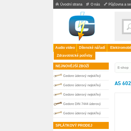
Úvodní strana
O nás
Půjčovna a se
Audio video
Dílenské nářadí
Elektromobil
Zdravotnické potřeby
NEJNOVĚJŠÍ ZBOŽÍ
E-shop
Gedore úderový nejiskřivý
AS 602
plochý klíč vyhnutý 100 mm
Gedore úderový nejiskřivý
0100266S
plochý klíč vyhnutý 110 mm
Gedore úderový nejiskřivý
0100267S
plochý klíč vyhnutý 85 mm
Gedore DIN 7444 úderový
0100263S
nejiskřivý plochý (palcový) klíč
Gedore úderový nejiskřivý
0100201S
plochý klíč vyhnutý 95 mm
SPLÁTKOVÝ PRODEJ
0100265S