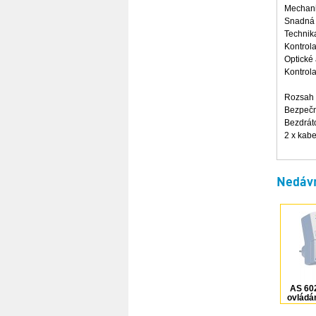
Mechanic
Snadná 
Technik
Kontrola
Optické
Kontrol
Rozsah 
Bezpečn
Bezdráto
2 x kabe
Nedávn
AS 60
ovládá
k ves