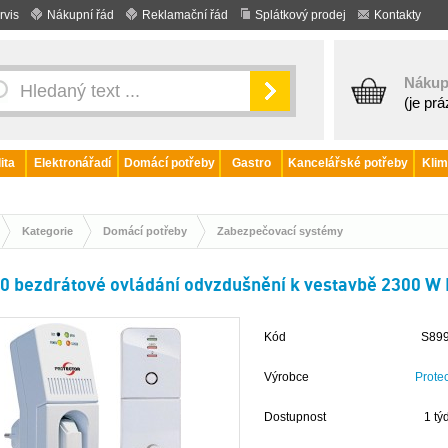
rvis
Nákupní řád
Reklamační řád
Splátkový prodej
Kontakty
Nákup
(je pr
ita
Elektronářadí
Domácí potřeby
Gastro
Kancelářské potřeby
Klim
Kategorie
Domácí potřeby
Zabezpečovací systémy
0 bezdrátové ovládání odvzdušnění k vestavbě 2300 W 
Kód
S89
Výrobce
Protec
Dostupnost
1 tý