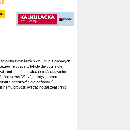
Kč
zplodiny z otevřených krbů, trub a plynových
ebezpečné otravě. Z tohoto důvodu je dle
zařízení jen při dostatečném zásobováním
trání za vás. Vždyť jen když je okno
vyvinut a certifikován dle požadavků
ustnému provozu ovětracího zařízení přímo