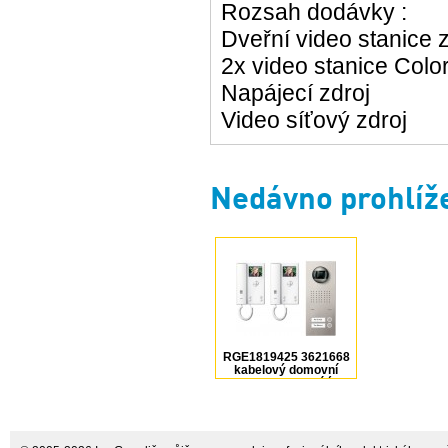
Rozsah dodávky :
Dveřní video stanice 
2x video stanice Color
Napájecí zdroj
Video síťový zdroj
Nedávno prohlíž
RGE1819425 3621668
kabelový domovní
video telefon bílá,
ocelová Ritto by
Schneider