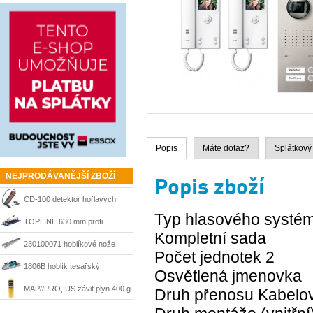
Popis
Máte dotaz?
Splátkový
NEJPRODÁVANĚJŠÍ ZBOŽÍ
Popis zboží
CD-100 detektor hořlavých
Typ hlasového systém
plynů Ridgid 36163
TOPLINE 630 mm profi
Kompletní sada
řezačka Kaufmann
230100071 hoblíkové nože
Počet jednotek 2
HSS 210 mm Matrix
1806B hoblík tesařský
Osvětlená jmenovka
velkoplošný 170 mm Makita
MAP//PRO, US závit plyn 400 g
Druh přenosu Kabelo
Bernzomatic