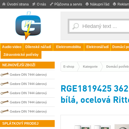
Úvodní strana
O nás
Půjčovna a servis
Nákupní řád
Reklam
Audio video
Dílenské nářadí
Elektromobilita
Elektronářadí
Domácí po
Zdravotnické potřeby
NEJNOVĚJŠÍ ZBOŽÍ
E-shop
Kategorie
Domácí potřeb
Gedore DIN 7444 úderový
nejiskřivý plochý (palcový) klíč
Gedore DIN 7444 úderový
RGE1819425 3621
0100206S
nejiskřivý plochý (palcový) klíč
Gedore DIN 7444 úderový
bílá, ocelová Rit
0100204S
nejiskřivý plochý (palcový) klíč
Gedore DIN 7444 úderový
0100208S
nejiskřivý plochý (palcový) klíč
Gedore DIN 7444 úderový
0100209S
nejiskřivý plochý (palcový) klíč
SPLÁTKOVÝ PRODEJ
0100202S