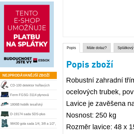
Popis
Máte dotaz?
Splátkový
Popis zboží
NEJPRODÁVANĚJŠÍ ZBOŽÍ
Robustní zahradní tří
CD-100 detektor hořlavých
ocelových trubek, pov
plynů Ridgid 36163
Ferm FGSG-3114 plynová
Lavice je zavěšena na
pájka SGM1006
1806B hoblík tesařský
Nosnost: 250 kg
velkoplošný 170 mm Makita
D-19174 sada SDS-plus
sekáče a vrtáky Makita
98430 gola sada 1/4, 3/8 a 1/2“,
Rozměr lavice: 48 x 
215 dílů + kufr Mannesmann