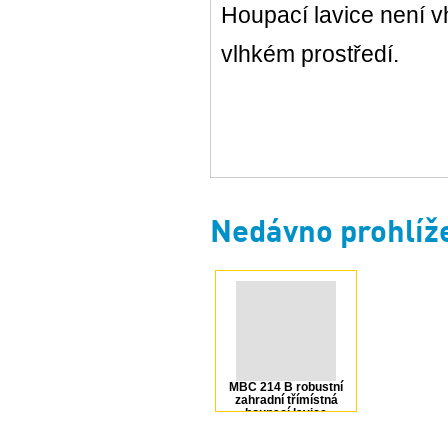
Houpací lavice není 
vlhkém prostředí.
Nedávno prohlíž
MBC 214 B robustní
zahradní třímístná
houpací lavice