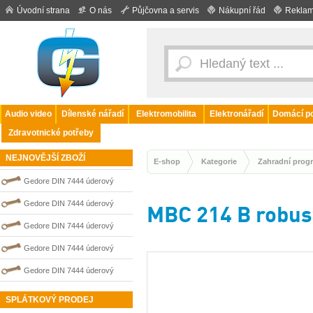
Úvodní strana
O nás
Půjčovna a servis
Nákupní řád
Reklam
Audio video
Dílenské nářadí
Elektromobilita
Elektronářadí
Domácí po
Zdravotnické potřeby
NEJNOVĚJŠÍ ZBOŽÍ
E-shop
Kategorie
Zahradní prog
Gedore DIN 7444 úderový
nejiskřivý plochý (palcový) klíč
Gedore DIN 7444 úderový
MBC 214 B robust
0100210S
nejiskřivý plochý (palcový) klíč
Gedore DIN 7444 úderový
0100202S
nejiskřivý plochý (palcový) klíč
Gedore DIN 7444 úderový
0100206S
nejiskřivý plochý (palcový) klíč
Gedore DIN 7444 úderový
0100204S
nejiskřivý plochý (palcový) klíč
SPLÁTKOVÝ PRODEJ
0100203S