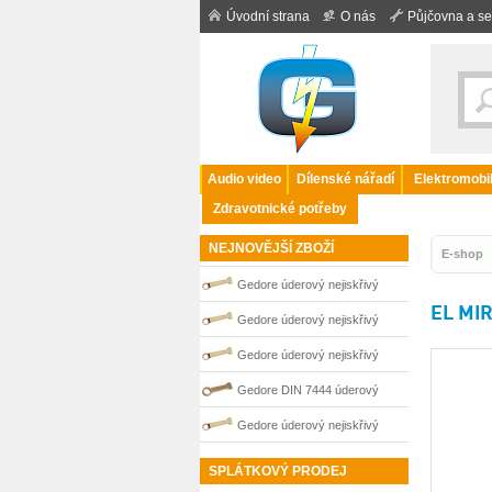
Úvodní strana
O nás
Půjčovna a se
Audio video
Dílenské nářadí
Elektromobil
Zdravotnické potřeby
NEJNOVĚJŠÍ ZBOŽÍ
E-shop
Gedore úderový nejiskřivý
EL MIR
plochý klíč vyhnutý 85 mm
Gedore úderový nejiskřivý
0100263S
plochý klíč vyhnutý 75 mm
Gedore úderový nejiskřivý
0100261S
plochý klíč vyhnutý 100 mm
Gedore DIN 7444 úderový
0100266S
nejiskřivý plochý (palcový) klíč
Gedore úderový nejiskřivý
0100201S
plochý klíč vyhnutý 110 mm
SPLÁTKOVÝ PRODEJ
0100267S