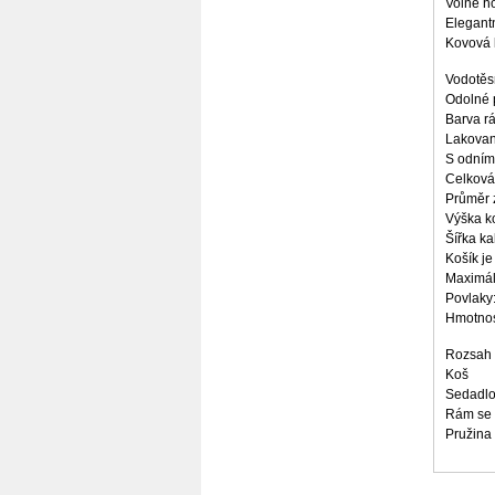
Volně ho
Elegantn
Kovová k
Vodotěsn
Odolné 
Barva r
Lakovan
S odním
Celková
Průměr 
Výška k
Šířka k
Košík je
Maximál
Povlaky:
Hmotnos
Rozsah 
Koš
Sedadlo,
Rám se 
Pružina