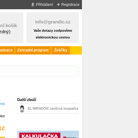
Přihlášení
Registrace
info@grandic.cz
ní košík
Vaše dotazy zodpovíme
ázdný)
elektronickou cestou
atizace
Zahradní program
Žebříky
Další zboží
eno
EL MIRADOR závěsná houpačka
den
Kč