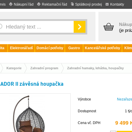
rvis
Nákupní řád
Reklamační řád
Splátkový prodej
Kontakty
Nákup
(je pr
ita
Elektronářadí
Domácí potřeby
Gastro
Kancelářské potřeby
Klim
Kategorie
Zahradní program
Zahradní hamaky, lehátka, houpačky
ADOR II závěsná houpačka
Výrobce
Nezařaz
Dostupnost
1 tý
9 499 
Cena vč. DPH