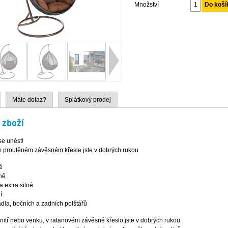
Množství
Máte dotaz?
Splátkový prodej
 zboží
se unést!
 proutěném závěsném křesle jste v dobrých rukou
é
tně
a extra silné
í
dla, bočních a zadních polštářů
nitř nebo venku, v ratanovém závěsné křeslo jste v dobrých rukou