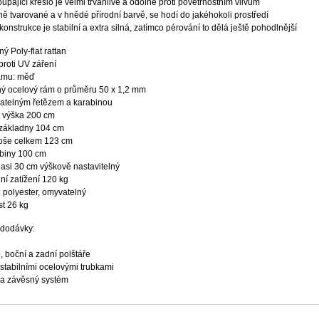
upající křeslo je velmi trvanlivé a odolné proti povětrnostním vlivům
ě tvarované a v hnědé přírodní barvě, se hodí do jakéhokoli prostředí
onstrukce je stabilní a extra silná, zatímco pérování to dělá ještě pohodlnější
ý Poly-flat rattan
proti UV záření
ámu: měď
ý ocelový rám o průměru 50 x 1,2 mm
atelným řetězem a karabinou
 výška 200 cm
základny 104 cm
oše celkem 123 cm
abiny 100 cm
 asi 30 cm výškově nastavitelný
ní zatížení 120 kg
 polyester, omyvatelný
t 26 kg
dodávky:
 boční a zadní polštáře
stabilními ocelovými trubkami
 a závěsný systém