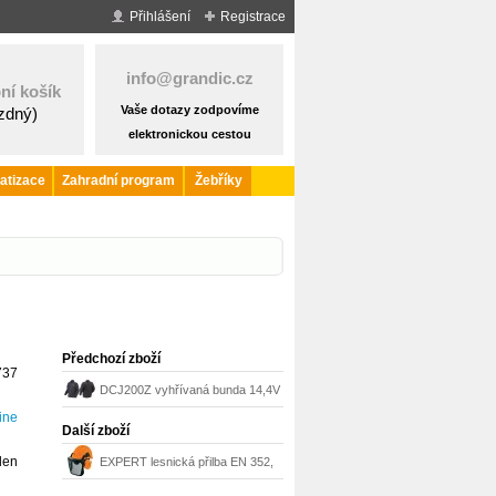
Přihlášení
Registrace
info@grandic.cz
ní košík
Vaše dotazy zodpovíme
ázdný)
elektronickou cestou
atizace
Zahradní program
Žebříky
Předchozí zboží
737
DCJ200Z vyhřívaná bunda 14,4V
ine
18V Li-ion Makita
Další zboží
den
EXPERT lesnická přilba EN 352,
EN 397, EN 1731 Stihl