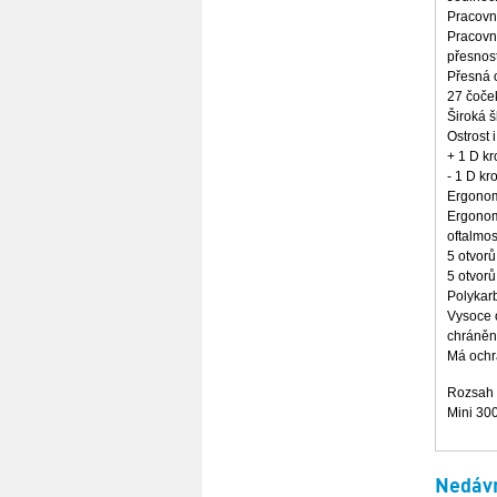
Pracovn
Pracovní
přesnos
Přesná 
27 čoče
Široká š
Ostrost 
+ 1 D kr
- 1 D kr
Ergonom
Ergonomi
oftalmo
5 otvorů
5 otvorů
Polykar
Vysoce o
chráněn
Má ochr
Rozsah 
Mini 300
Nedávn