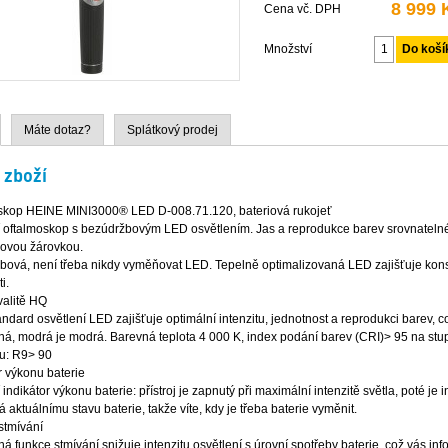
8 999 
Cena vč. DPH
Množství
Máte dotaz?
Splátkový prodej
 zboží
skop HEINE MINI3000® LED D-008.71.120, bateriová rukojeť
 oftalmoskop s bezúdržbovým LED osvětlením. Jas a reprodukce barev srovnatel
ovou žárovkou.
bová, není třeba nikdy vyměňovat LED. Tepelně optimalizovaná LED zajišťuje kons
i.
valitě HQ
ndard osvětlení LED zajišťuje optimální intenzitu, jednotnost a reprodukci barev
ná, modrá je modrá. Barevná teplota 4 000 K, index podání barev (CRI)> 95 na stupn
u: R9> 90
r výkonu baterie
 indikátor výkonu baterie: přístroj je zapnutý při maximální intenzitě světla, poté je
 aktuálnímu stavu baterie, takže víte, kdy je třeba baterie vyměnit.
stmívání
á funkce stmívání snižuje intenzitu osvětlení s úrovní spotřeby baterie, což vás info