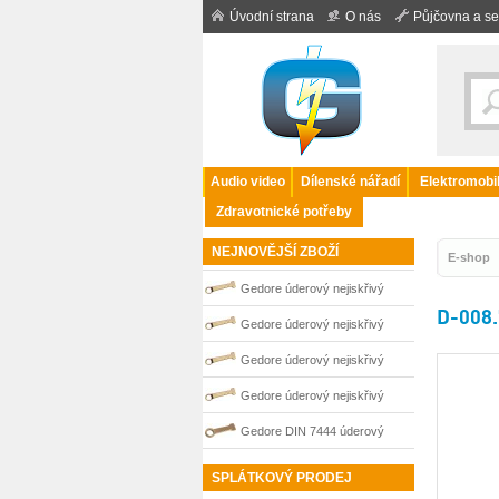
Úvodní strana
O nás
Půjčovna a se
Audio video
Dílenské nářadí
Elektromobil
Zdravotnické potřeby
NEJNOVĚJŠÍ ZBOŽÍ
E-shop
Gedore úderový nejiskřivý
D-008.
plochý klíč vyhnutý 95 mm
Gedore úderový nejiskřivý
0100265S
plochý klíč vyhnutý 85 mm
Gedore úderový nejiskřivý
0100263S
plochý klíč vyhnutý 75 mm
Gedore úderový nejiskřivý
0100261S
plochý klíč vyhnutý 70 mm
Gedore DIN 7444 úderový
0100260S
nejiskřivý plochý (palcový) klíč
SPLÁTKOVÝ PRODEJ
0100201S