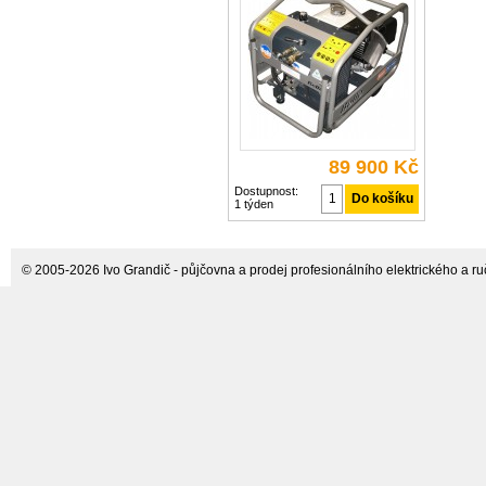
pneumatické sestavy Sestavy se
vyznačují nízkou hmotností =
mobilností (agregát pouze 60
89 900 Kč
Dostupnost:
1 týden
© 2005-2026 Ivo Grandič - půjčovna a prodej profesionálního elektrického a ručn