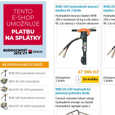
BHB 19S hydraulické bourací
BHB 25S
kladivo 65 J Belle
kladivo 
Hydraulické bourací kladivo BHB
Hydrauli
19S o hmotnosti 19 kg a síle úderu
25S o hmo
65 J je nástroj s nízkými vibracemi
85 J je n
do rukou pro pohodlnější práci
do rukou 
Kladivo je univerzální, středně
Kladivo j
těžké, určeno pro širší použití,
bourací p
vybaveno antivibračními madly
nesnižují
Max
NEJPRODÁVANĚJŠÍ ZBOŽÍ
47 990 Kč
BHB 25S hydraulické bourací
Dostupnost:
Dostupno
1 týden
1 týden
kladivo 85 J Belle
MIDI 20-140 hydraulická
pohonná jednotka Belle
MIDI 20-140 hydraulická
MAJOR 30-140 hydraulická
pohonná jednotka Belle
pohonná jednotka Belle
BHB 19S hydraulické bourací
Cenově výhodné řešení zdroje
hydraulické energie na stavbě
kladivo 65 J Belle
MAJOR 20-140X hydraulická
Hydraulický agregát spolu s
hydraulickým kladivem je moderní
pohonná jednotka Belle
a 3x účinnější sestavou než