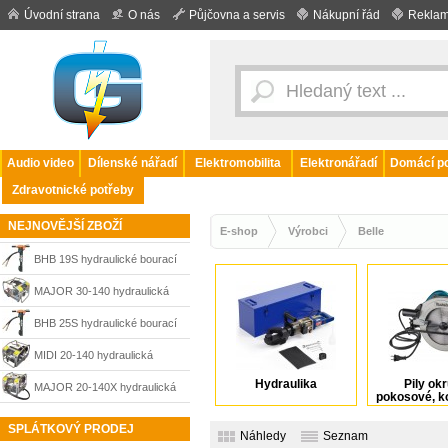
Úvodní strana
O nás
Půjčovna a servis
Nákupní řád
Reklam
Audio video
Dílenské nářadí
Elektromobilita
Elektronářadí
Domácí po
Zdravotnické potřeby
NEJNOVĚJŠÍ ZBOŽÍ
E-shop
Výrobci
Belle
BHB 19S hydraulické bourací
kladivo 65 J Belle
MAJOR 30-140 hydraulická
pohonná jednotka Belle
BHB 25S hydraulické bourací
kladivo 85 J Belle
MIDI 20-140 hydraulická
Hydraulika
Pily okr
pohonná jednotka Belle
MAJOR 20-140X hydraulická
pokosové, k
kapov
pohonná jednotka Belle
SPLÁTKOVÝ PRODEJ
Náhledy
Seznam