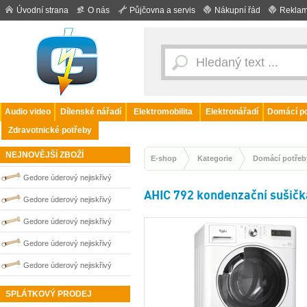
Úvodní strana
O nás
Půjčovna a servis
Nákupní řád
Reklam
Audio video
Dílenské nářadí
Elektromobilita
Elektronářadí
Domácí po
Zdravotnické potřeby
NEJNOVĚJŠÍ ZBOŽÍ
E-shop
Kategorie
Domácí potřeb
Gedore úderový nejiskřivý
AHIC 792 kondenzační sušičk
plochý klíč vyhnutý 46 mm
Gedore úderový nejiskřivý
0100255S
plochý klíč vyhnutý 60 mm
Gedore úderový nejiskřivý
0100258S
plochý klíč vyhnutý 27 mm
Gedore úderový nejiskřivý
0100250S
plochý klíč vyhnutý 41 mm
Gedore úderový nejiskřivý
0100254S
plochý klíč vyhnutý 55 mm
SPLÁTKOVÝ PRODEJ
0100257S