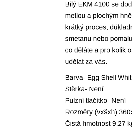
Bílý EKM 4100 se dod
metlou a plochým hnět
krátký proces, důklad
smetanu nebo pomalu u
co děláte a pro kolik 
udělat za vás.
Barva- Egg Shell Whi
Stěrka- Není
Pulzní tlačítko- Není
Rozměry (vxšxh) 36
Čistá hmotnost 9,27 k