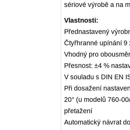
sériové výrobě a na m
Vlastnosti:
Přednastavený výrobn
Čtyřhranné upínání 
Vhodný pro obousměrné
Přesnost: ±4 % nast
V souladu s DIN EN I
Při dosažení nastave
20° (u modelů 760-00/
přetažení
Automatický návrat d