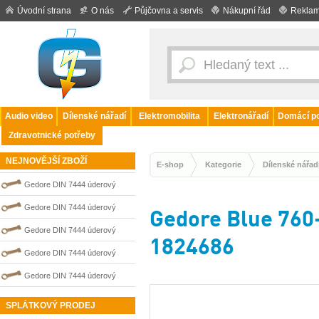
Úvodní strana
O nás
Půjčovna a servis
Nákupní řád
Reklam
Audio video
Dílenské nářadí
Elektromobilita
Elektronářadí
Domácí po
Zdravotnické potřeby
NEJNOVĚJŠÍ ZBOŽÍ
E-shop
Kategorie
Dílenské nářad
Gedore DIN 7444 úderový
nejiskřivý plochý (palcový) klíč
Gedore DIN 7444 úderový
Gedore Blue 760
0100204S
nejiskřivý plochý (palcový) klíč
Gedore DIN 7444 úderový
1824686
0100202S
nejiskřivý plochý (palcový) klíč
Gedore DIN 7444 úderový
0100206S
nejiskřivý plochý (palcový) klíč
Gedore DIN 7444 úderový
0100208S
nejiskřivý plochý (palcový) klíč
SPLÁTKOVÝ PRODEJ
0100207S