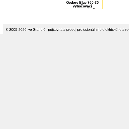
Gedore Blue 760-30
vybočovací
momentový klíč
1824686
© 2005-2026 Ivo Grandič - půjčovna a prodej profesionálního elektrického a ručn