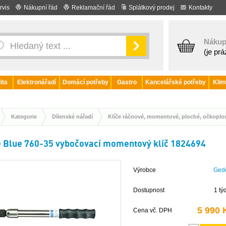
rvis
Nákupní řád
Reklamační řád
Splátkový prodej
Kontakty
Nákup
(je pr
ita
Elektronářadí
Domácí potřeby
Gastro
Kancelářské potřeby
Klim
Kategorie
Dílenské nářadí
Klíče ráčnové, momentové, ploché, očkoplo
 Blue 760-35 vybočovací momentový klíč 1824694
Výrobce
Ged
Dostupnost
1 tý
5 990 
Cena vč. DPH