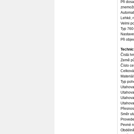
Při dosa
znemožň
Plus
Automat
Lehké, 
Velmi po
Typ 760-
Nastave
Při obj
Technic
Čistá hm
Země pů
Číslo c
Celková
Materiál
Typ poho
Utahova
Utahova
Utahovac
Utahovac
Přesnos
Směr uta
Provede
Pevné n
Obdélní