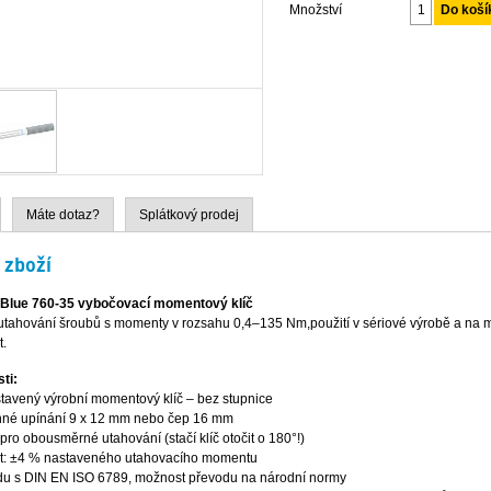
Množství
Máte dotaz?
Splátkový prodej
 zboží
Blue 760-35 vybočovací momentový klíč
utahování šroubů s momenty v rozsahu 0,4–135 Nm,použití v sériové výrobě a na 
t.
ti:
tavený výrobní momentový klíč – bez stupnice
nné upínání 9 x 12 mm nebo čep 16 mm
ro obousměrné utahování (stačí klíč otočit o 180°!)
t: ±4 % nastaveného utahovacího momentu
du s DIN EN ISO 6789, možnost převodu na národní normy