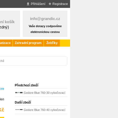
Přihlášení
Registrace
info@grandic.cz
ní košík
Vaše dotazy zodpovíme
ázdný)
elektronickou cestou
atizace
Zahradní program
Žebříky
ché
Předchozí zboží
ore
Gedore Blue 760-30 vybočovací
den
momentový klíč 1824686
Další zboží
Kč
Gedore Blue 760-40 vybočovací
momentový klíč 1824708