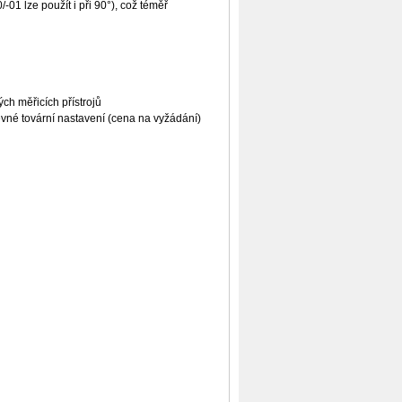
1 lze použít i při 90°), což téměř
h měřicích přístrojů
né tovární nastavení (cena na vyžádání)