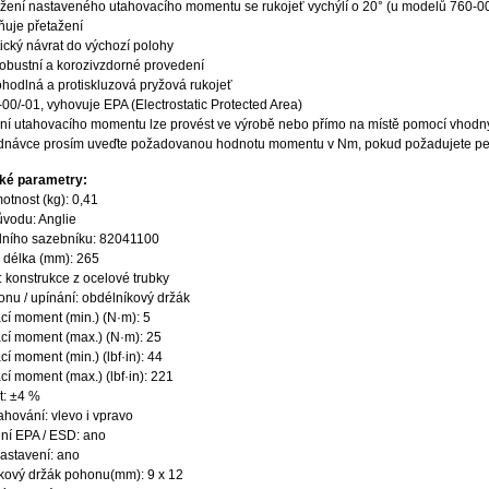
žení nastaveného utahovacího momentu se rukojeť vychýlí o 20° (u modelů 760-00/-0
uje přetažení
ický návrat do výchozí polohy
robustní a korozivzdorné provedení
hodlná a protiskluzová pryžová rukojeť
00/-01, vyhovuje EPA (Electrostatic Protected Area)
ní utahovacího momentu lze provést ve výrobě nebo přímo na místě pomocí vhodnýc
ednávce prosím uveďte požadovanou hodnotu momentu v Nm, pokud požadujete pev
ké parametry:
otnost (kg): 0,41
vodu: Anglie
elního sazebníku: 82041100
 délka (mm): 265
: konstrukce z ocelové trubky
nu / upínání: obdélníkový držák
cí moment (min.) (N·m): 5
cí moment (max.) (N·m): 25
í moment (min.) (lbf·in): 44
í moment (max.) (lbf·in): 221
t: ±4 %
hování: vlevo i vpravo
ní EPA / ESD: ano
astavení: ano
kový držák pohonu(mm): 9 x 12