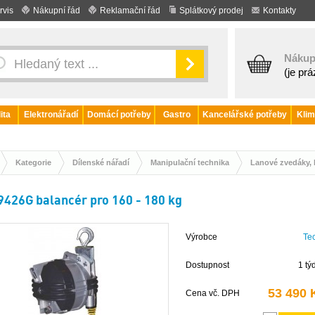
rvis
Nákupní řád
Reklamační řád
Splátkový prodej
Kontakty
Nákup
(je pr
ita
Elektronářadí
Domácí potřeby
Gastro
Kancelářské potřeby
Klim
Kategorie
Dílenské nářadí
Manipulační technika
Lanové zvedáky, k
9426G balancér pro 160 - 180 kg
Výrobce
Te
Dostupnost
1 tý
53 490 
Cena vč. DPH