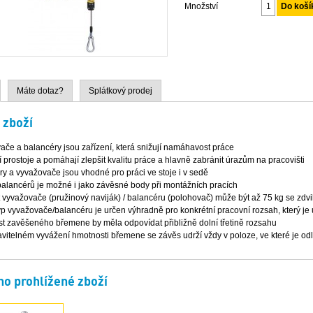
Množství
Máte dotaz?
Splátkový prodej
 zboží
če a balancéry jsou zařízení, která snižují namáhavost práce
í prostoje a pomáhají zlepšit kvalitu práce a hlavně zabránit úrazům na pracovišti
y a vyvažovače jsou vhodné pro práci ve stoje i v sedě
balancérů je možné i jako závěsné body při montážních pracích
 vyvažovače (pružinový naviják) / balancéru (polohovač) může být až 75 kg se zdv
p vyvažovače/balancéru je určen výhradně pro konkrétní pracovní rozsah, který je
t zavěšeného břemene by měla odpovídat přibližně dolní třetině rozsahu
vitelném vyvážení hmotnosti břemene se závěs udrží vždy v poloze, ve které je od
o prohlížené zboží