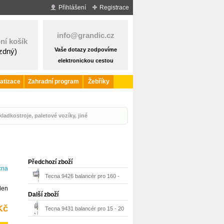
Přihlášení
Registrace
info@grandic.cz
ní košík
Vaše dotazy zodpovíme
ázdný)
elektronickou cestou
atizace
Zahradní program
Žebříky
ladkostroje, paletové vozíky, jiné
Předchozí zboží
cna
Tecna 9426 balancér pro 160 -
den
180 kg, 2500 mm
Další zboží
Kč
Tecna 9431 balancér pro 15 - 20
kg, 3000 mm