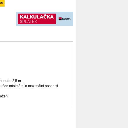
ihem do 2,5 m
 určen minimální a maximální nosností
ložen