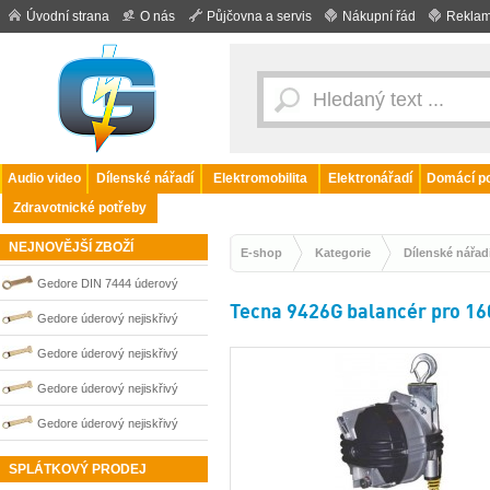
Úvodní strana
O nás
Půjčovna a servis
Nákupní řád
Reklam
Audio video
Dílenské nářadí
Elektromobilita
Elektronářadí
Domácí po
Zdravotnické potřeby
NEJNOVĚJŠÍ ZBOŽÍ
E-shop
Kategorie
Dílenské nářad
Gedore DIN 7444 úderový
Tecna 9426G balancér pro 16
nejiskřivý plochý (palcový) klíč
Gedore úderový nejiskřivý
0100201S
plochý klíč vyhnutý 115 mm
Gedore úderový nejiskřivý
0100268S
plochý klíč vyhnutý 70 mm
Gedore úderový nejiskřivý
0100260S
plochý klíč vyhnutý 95 mm
Gedore úderový nejiskřivý
0100265S
plochý klíč vyhnutý 80 mm
SPLÁTKOVÝ PRODEJ
0100262S