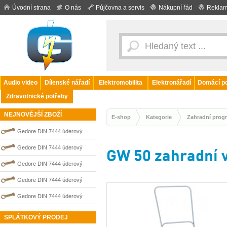
Úvodní strana
O nás
Půjčovna a servis
Nákupní řád
Reklam
Audio video
Dílenské nářadí
Elektromobilita
Elektronářadí
Domácí po
Zdravotnické potřeby
NEJNOVĚJŠÍ ZBOŽÍ
E-shop
Kategorie
Zahradní prog
Gedore DIN 7444 úderový
nejiskřivý plochý (palcový) klíč
Gedore DIN 7444 úderový
GW 50 zahradní 
0100202S
nejiskřivý plochý (palcový) klíč
Gedore DIN 7444 úderový
0100210S
nejiskřivý plochý (palcový) klíč
Gedore DIN 7444 úderový
0100205S
nejiskřivý plochý (palcový) klíč
Gedore DIN 7444 úderový
0100208S
nejiskřivý plochý (palcový) klíč
SPLÁTKOVÝ PRODEJ
0100207S