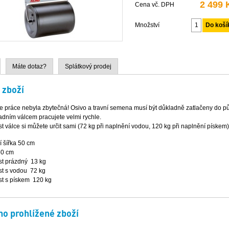
2 499 
Cena vč. DPH
Množství
Máte dotaz?
Splátkový prodej
 zboží
 práce nebyla zbytečná! Osivo a travní semena musí být důkladně zatlačeny do půd
adním válcem pracujete velmi rychle.
 válce si můžete určit sami (72 kg při naplnění vodou, 120 kg při naplnění pískem)
í šířka 50 cm
50 cm
t prázdný 13 kg
t s vodou 72 kg
t s pískem 120 kg
o prohlížené zboží