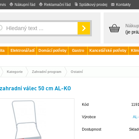
rvis
Nákupní řád
Reklamační řád
Splátkový prodej
Kontakty
Nákup
(je pr
ita
Elektronářadí
Domácí potřeby
Gastro
Kancelářské potřeby
Klim
Kategorie
Zahradní program
Ostatní
zahradní válec 50 cm AL-KO
Kód
119
Výrobce
AL
Dostupnost
Skla