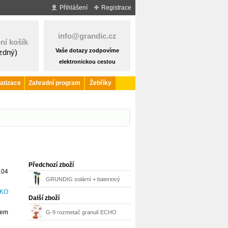
Přihlášení
Registrace
info@grandic.cz
ní košík
Vaše dotazy zodpovíme
ázdný)
elektronickou cestou
atizace
Zahradní program
Žebříky
Předchozí zboží
104
GRUNDIG solární + bateriový
-KO
odpuzovač (plašič) krtků 2 ks
Další zboží
dem
G-9 rozmetač granulí ECHO