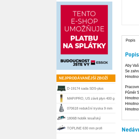
Popis
Popis
Aby Vaše
Se zahr
Hmotnost
NEJPRODÁVANĚJŠÍ ZBOŽÍ
Pracovn
D-19174 sada SDS-plus
Půměr 
sekáče a vrtáky Makita
Hmotnos
MAP//PRO, US závit plyn 400 g
Hmotnos
Bernzomatic
070618 redukční tryska 9 mm
Hmotnos
Steinel
1806B hoblík tesařský
velkoplošný 170 mm Makita
Nedávn
TOPLINE 630 mm profi
řezačka Kaufmann