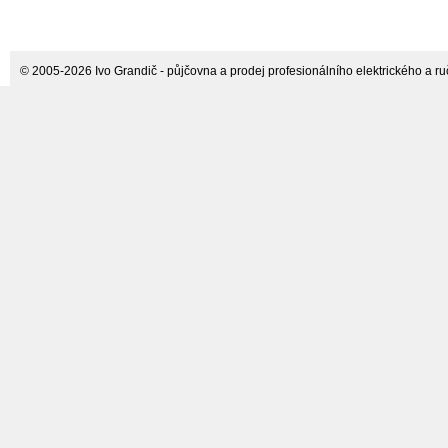
50 průměr 20 mm
Fortis, DIN 2080, Tvar
A
© 2005-2026 Ivo Grandič - půjčovna a prodej profesionálního elektrického a ručn