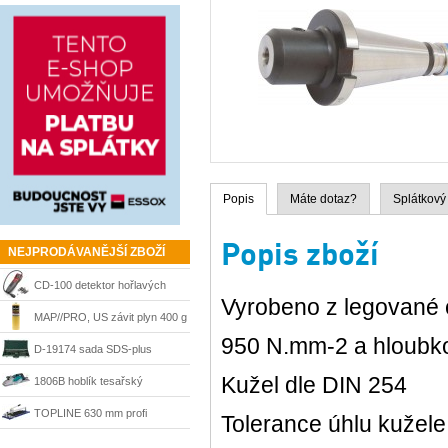
Popis
Máte dotaz?
Splátkový
Popis zboží
NEJPRODÁVANĚJŠÍ ZBOŽÍ
CD-100 detektor hořlavých
Vyrobeno z legované c
plynů Ridgid 36163
MAP//PRO, US závit plyn 400 g
950 N.mm-2 a hloubko
Bernzomatic
D-19174 sada SDS-plus
Kužel dle DIN 254
sekáče a vrtáky Makita
1806B hoblík tesařský
velkoplošný 170 mm Makita
TOPLINE 630 mm profi
Tolerance úhlu kužele
řezačka Kaufmann