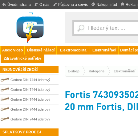
Úvodní strana
O nás
Půjčovna a servis
Nákupní řád
Reklam
Audio video
Dílenské nářadí
Elektromobilita
Elektronářadí
Domácí po
Zdravotnické potřeby
NEJNOVĚJŠÍ ZBOŽÍ
E-shop
Kategorie
Elektronářadí
Gedore DIN 7444 úderový
nejiskřivý plochý (palcový) klíč
Gedore DIN 7444 úderový
Fortis 743093502
0100210S
nejiskřivý plochý (palcový) klíč
Gedore DIN 7444 úderový
20 mm Fortis, DI
0100203S
nejiskřivý plochý (palcový) klíč
Gedore DIN 7444 úderový
0100209S
nejiskřivý plochý (palcový) klíč
Gedore DIN 7444 úderový
0100208S
nejiskřivý plochý (palcový) klíč
SPLÁTKOVÝ PRODEJ
0100202S