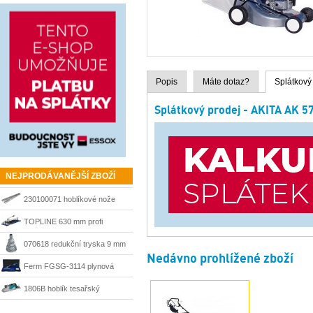
Popis
Máte dotaz?
Splátkový
Splátkový prodej - AKITA AK 
NEJPRODÁVANĚJŠÍ ZBOŽÍ
230100071 hoblíkové nože
HSS 210 mm Matrix
TOPLINE 630 mm profi
řezačka Kaufmann
070618 redukční tryska 9 mm
Nedávno prohlížené zboží
Steinel
Ferm FGSG-3114 plynová
pájka SGM1006
1806B hoblík tesařský
velkoplošný 170 mm Makita