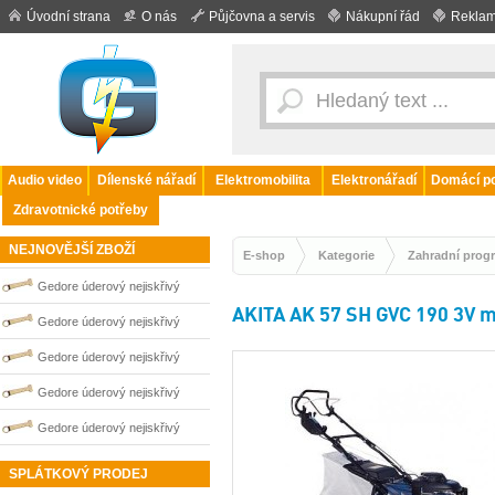
Úvodní strana
O nás
Půjčovna a servis
Nákupní řád
Reklam
Audio video
Dílenské nářadí
Elektromobilita
Elektronářadí
Domácí po
Zdravotnické potřeby
NEJNOVĚJŠÍ ZBOŽÍ
E-shop
Kategorie
Zahradní prog
Gedore úderový nejiskřivý
AKITA AK 57 SH GVC 190 3V 
plochý klíč vyhnutý 90 mm
Gedore úderový nejiskřivý
0100264S
plochý klíč vyhnutý 100 mm
Gedore úderový nejiskřivý
0100266S
plochý klíč vyhnutý 110 mm
Gedore úderový nejiskřivý
0100267S
plochý klíč vyhnutý 85 mm
Gedore úderový nejiskřivý
0100263S
plochý klíč vyhnutý 80 mm
SPLÁTKOVÝ PRODEJ
0100262S