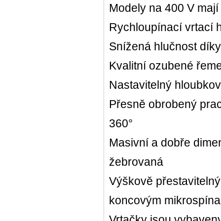
Modely na 400 V mají
Rychloupínací vrtací
Snížená hlučnost dík
Kvalitní ozubené řeme
Nastavitelný hloubko
Přesně obrobený praco
360°
Masivní a dobře dime
žebrovaná
Výškově přestavitelný
koncovým mikrospín
Vrtačky jsou vybaveny