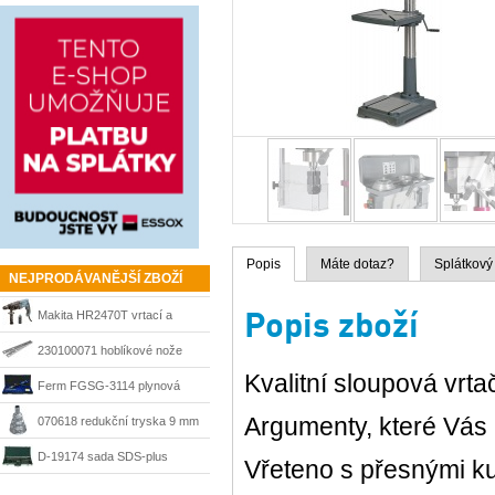
Popis
Máte dotaz?
Splátkový
NEJPRODÁVANĚJŠÍ ZBOŽÍ
Popis zboží
Makita HR2470T vrtací a
sekací kladivo 780 W, SDS-
230100071 hoblíkové nože
Kvalitní sloupová vrt
Plus
HSS 210 mm Matrix
Ferm FGSG-3114 plynová
pájka SGM1006
Argumenty, které Vás 
070618 redukční tryska 9 mm
Steinel
D-19174 sada SDS-plus
Vřeteno s přesnými ku
sekáče a vrtáky Makita