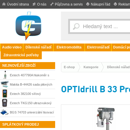
Úvodní strana
O nás
Půjčovna a servis
Nákupní řád
Reklam
Audio video
Dílenské nářadí
Elektromobilita
Elektronářadí
Domácí po
Zdravotnické potřeby
NEJNOVĚJŠÍ ZBOŽÍ
E-shop
Kategorie
Dílenské nářad
Extech 407790A hlukoměr s
dataloggerem a 1/3oktávovým
Makita B-44426 sada pilových
OPTIdrill B 33 P
analyzátorem 20–130 dB
listů do přímočaré pily 10-dílná
Extech 382100 síťový
analyzátor s dataloggerem 3-
Extech TKG150 ultrazvukový
fázový 1200 A
měřič tloušťky materiálu 1–508
BGS 74703 univerzální lisovací
mm
podložka pro dílenské lisy do
SPLÁTKOVÝ PRODEJ
20 t