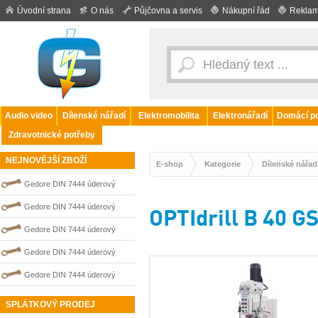
Úvodní strana
O nás
Půjčovna a servis
Nákupní řád
Reklam
Audio video
Dílenské nářadí
Elektromobilita
Elektronářadí
Domácí po
Zdravotnické potřeby
NEJNOVĚJŠÍ ZBOŽÍ
E-shop
Kategorie
Dílenské nářad
Gedore DIN 7444 úderový
nejiskřivý plochý (palcový) klíč
Gedore DIN 7444 úderový
OPTIdrill B 40 
0100204S
nejiskřivý plochý (palcový) klíč
Gedore DIN 7444 úderový
0100203S
nejiskřivý plochý (palcový) klíč
Gedore DIN 7444 úderový
0100209S
nejiskřivý plochý (palcový) klíč
Gedore DIN 7444 úderový
0100206S
nejiskřivý plochý (palcový) klíč
SPLÁTKOVÝ PRODEJ
0100211S