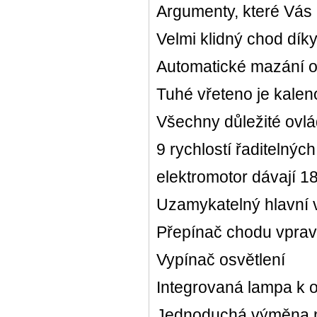
Argumenty, které Vás 
Plus
Velmi klidný chod dí
Automatické mazání o
Tuhé vřeteno je kale
Všechny důležité ovlá
9 rychlostí řaditelný
elektromotor dávají 1
Uzamykatelný hlavní v
Přepínač chodu vpravo
Vypínač osvětlení
Integrovaná lampa k o
Jednoduchá výměna n