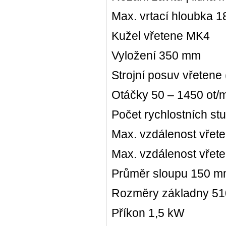
Max. vrtací hloubka 
Kužel vřetene MK4
Vyložení 350 mm
Strojní posuv vřetene 
Otáčky 50 – 1450 ot/
Počet rychlostních st
Max. vzdálenost vře
Max. vzdálenost vřet
Průměr sloupu 150 
Rozměry základny 51
Příkon 1,5 kW