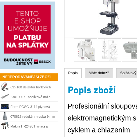
Popis
Máte dotaz?
Splátkový
NEJPRODÁVANĚJŠÍ ZBOŽÍ
Popis zboží
CD-100 detektor hořlavých
plynů Ridgid 36163
230100071 hoblíkové nože
Profesionální sloupo
HSS 210 mm Matrix
Ferm FGSG-3114 plynová
pájka SGM1006
elektromagnetickým s
070618 redukční tryska 9 mm
Steinel
Makita HR2470T vrtací a
cyklem a chlazením
sekací kladivo 780 W, SDS-