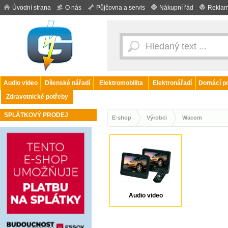
Úvodní strana
O nás
Půjčovna a servis
Nákupní řád
Reklam
Audio video
Dílenské nářadí
Elektromobilita
Elektronářadí
Domácí po
Zdravotnické potřeby
SPLÁTKOVÝ PRODEJ
E-shop
Výrobci
Wacom
Audio video