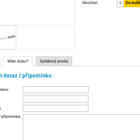
Množství
Máte dotaz?
Splátkový prodej
t dotaz / připomínku
jméno
n
/ připomínka