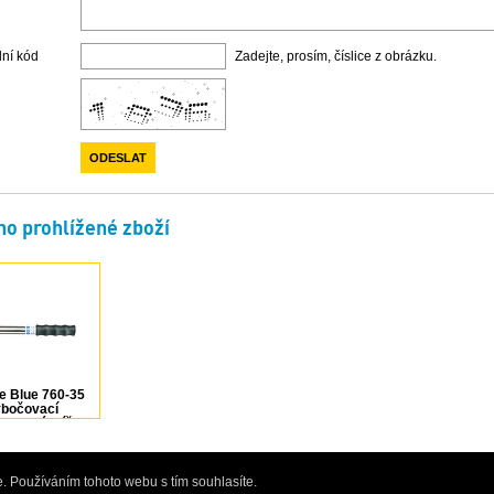
lní kód
Zadejte, prosím, číslice z obrázku.
o prohlížené zboží
e Blue 760-35
ybočovací
entový klíč
1824694
. Používáním tohoto webu s tím souhlasíte.
rofesionálního elektrického a ručního nářadí, obchod pro kutily i profesionály - Bře