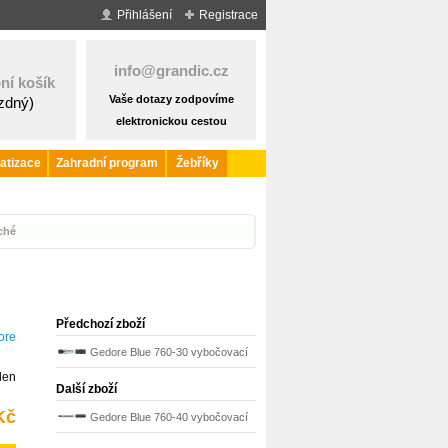
Přihlášení
Registrace
info@grandic.cz
ní košík
Vaše dotazy zodpovíme
ázdný)
elektronickou cestou
atizace
Zahradní program
Žebříky
ché
Předchozí zboží
ore
Gedore Blue 760-30 vybočovací
den
momentový klíč 1824686
Další zboží
Kč
Gedore Blue 760-40 vybočovací
momentový klíč 1824708