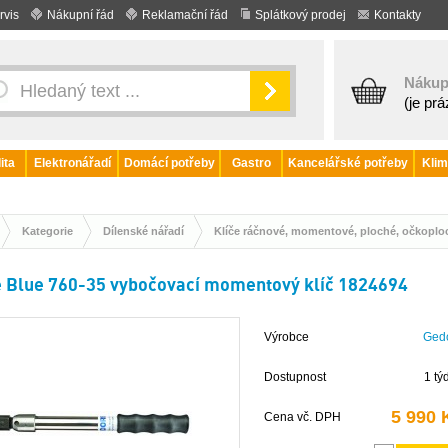
rvis
Nákupní řád
Reklamační řád
Splátkový prodej
Kontakty
Nákup
(je pr
ita
Elektronářadí
Domácí potřeby
Gastro
Kancelářské potřeby
Klim
Kategorie
Dílenské nářadí
Klíče ráčnové, momentové, ploché, očkoplo
 Blue 760-35 vybočovací momentový klíč 1824694
Výrobce
Ged
Dostupnost
1 tý
5 990 
Cena vč. DPH