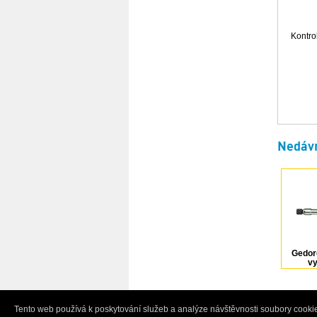
Kontro
Nedávn
Gedor
v
mom
Tento web používá k poskytování služeb a analýze návštěvnosti soubory cookie
© 2005-2026 Ivo Grandič - půjčovna a prodej p